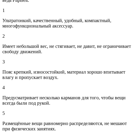
ведь FlipBelt:
1
Ультратонкий, качественный, удобный, компактный,
многофункциональный аксессуар.
2
Имеет небольшой вес, не стягивает, не давит, не ограничивает
свободу движений.
3
Пояс крепкий, износостойкий, материал хорошо впитывает
влагу и пропускает воздух.
4
Предусматривает несколько карманов для того, чтобы вещи
всегда были под рукой.
5
Размещённые вещи равномерно распределяются, не мешают
при физических занятиях.