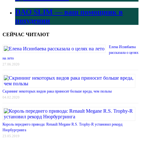
DAO SLIM — ваш помощник в
похудении
СЕЙЧАС ЧИТАЮТ
Елена Исинбаева
рассказала о целях
на лето
27.06.2020
Скрининг некоторых видов рака приносит больше вреда, чем пользы
04.02.2020
Король переднего привода: Renault Megane R.S. Trophy-R установил рекорд
Нюрбургринга
23.05.2019