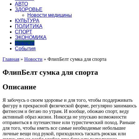
АВТО
ЗДОРОВЬЕ
Новости медицины
КУЛЬТУРА
ПОЛИТИКА
СПОРТ
ЭКОНОМИКА
Новости
События
Главная
»
Новости
»
ФлипБелт сумка для спорта
ФлипБелт сумка для спорта
Описание
Я забочусь о своем здоровье и для того, чтобы поддерживать
фигуру в прекрасной физической форме, регулярно занимаюсь
фитнесом и бегаю по утрам. И вообще, обожаю спорт, веду
активный образ жизни. Никогда не упускаю возможности
отправиться в путешествие или туристический поход. Раньше
для того, чтобы иметь все самые необходимые небольшие
личные вещи под рукой, приходилось таскать рюкзак или