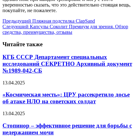
уверенностью сказать, что это действительно стоящая вещь,
покупайте, не пожалеете.
Предыдущий
Пляжная подстилка ClapSand
Следующий
Капсулы Соколит Премиум для зрения. Обзор
средства, преимущества, отзывы
Читайте также
КГБ СССР Департамент специальных
исследований СЕКРЕТНО Архивный документ
№1989-042-СБ
13.04.2025
«Космическая месть»: ЦРУ рассекретило досье
об атаке НЛО на советских солдат
13.04.2025
Стопинор – эффективное решение для борьбы с
недержанием мочи