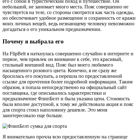
его с собой в туристический поход и путешествие. Он
небольшой, не занимает много места. Пояс совершенно не
чувствуется на теле, со стороны смотрится как часть одежды,
но обеспечивает удобное размещение и сохранность от кражи
моих личных вещей, ведь незнающему человеку невозможно
догадаться о его уникальном предназначении.
Почему я выбрала его
На FlipBelt я наткнулась совершенно случайно в интернете и
первое, чем привлек он внимание к себе, это красивый,
стильный внешний вид. Пояс был моего любимого
насыщенного розового цвета. Конечно, я не сразу же
бросилась его покупать, а перешла по предоставленной
ссылке для прочтения более подробной информации. Таким
образом, я попала непосредственно на официальный сайт
поставщика, где описывались характеристики и
предназначение ФлипБелт и была указана цена. Стоимость
была вполне доступной, к тому же действовала акция и пояс
для спорта стоил наполовину дешевле. Это меня
заинтересовало еще больше.
Я внимательно прочла всю предоставленную на странице