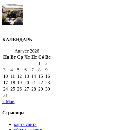
КАЛЕНДАРЬ
Август 2026
Пн
Вт
Ср
Чт
Пт
Сб
Вс
1
2
3
4
5
6
7
8
9
10
11
12
13
14
15
16
17
18
19
20
21
22
23
24
25
26
27
28
29
30
31
« Май
Страницы
карта сайта
обратная связь