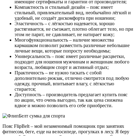
имеющие сертификаты и гарантии от производителя;
Компактность и стильный дизайн – пояс имеет
стильный, привлекательный вид, необычайно лёгкий и
удобный, не создаёт дискомфорта при ношении;
Эластичность – с лёгкостью надевается, хорошо
растягивается, не съезжает, плотно облегает тело, но при
этом не парит, не сдавливает, не натирает кожу;
Многофункциональность – наличие множества
кармашком позволит разместить различные небольшие
личные вещи, которые попросту необходимы;
Универсальность – пояс имеет различные расцветки,
подходит для ношения мужчинам и женщинам любого
возраста, любящим спорт и активный отдых;
Практичность – не нужно таскать с собой
дополнительно рюкзак, отлично смотрится под любую
одежду, прочный, впитывает влагу, с лёгкостью
стирается;
Доступность – производитель предлагает купить пояс
по акции, что очень выгодно, так как цена снижена
вдвое и можно позволить его себе приобрести.
Пояс FlipBelt – мой незаменимый помощник при занятиях
фитнесом, беге, езде на велосипеде, прогулках в лесу. Я беру