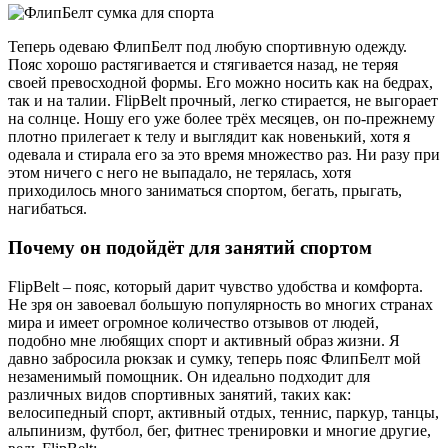
Теперь одеваю ФлипБелт под любую спортивную одежду.
Пояс хорошо растягивается и стягивается назад, не теряя
своей превосходной формы. Его можно носить как на бедрах,
так и на талии. FlipBelt прочный, легко стирается, не выгорает
на солнце. Ношу его уже более трёх месяцев, он по-прежнему
плотно прилегает к телу и выглядит как новенький, хотя я
одевала и стирала его за это время множество раз. Ни разу при
этом ничего с него не выпадало, не терялась, хотя
приходилось много заниматься спортом, бегать, прыгать,
нагибаться.
Почему он подойдёт для занятий спортом
FlipBelt – пояс, который дарит чувство удобства и комфорта.
Не зря он завоевал большую популярность во многих странах
мира и имеет огромное количество отзывов от людей,
подобно мне любящих спорт и активный образ жизни. Я
давно забросила рюкзак и сумку, теперь пояс ФлипБелт мой
незаменимый помощник. Он идеально подходит для
различных видов спортивных занятий, таких как:
велосипедный спорт, активный отдых, теннис, паркур, танцы,
альпинизм, футбол, бег, фитнес тренировки и многие другие,