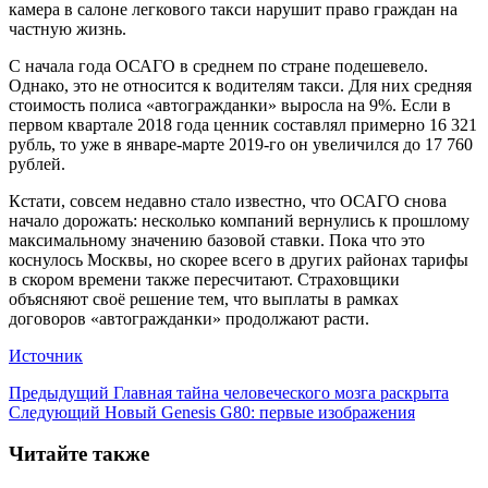
камера в салоне легкового такси нарушит право граждан на
частную жизнь.
С начала года ОСАГО в среднем по стране подешевело.
Однако, это не относится к водителям такси. Для них средняя
стоимость полиса «автогражданки» выросла на 9%. Если в
первом квартале 2018 года ценник составлял примерно 16 321
рубль, то уже в январе-марте 2019-го он увеличился до 17 760
рублей.
Кстати, совсем недавно стало известно, что ОСАГО снова
начало дорожать: несколько компаний вернулись к прошлому
максимальному значению базовой ставки. Пока что это
коснулось Москвы, но скорее всего в других районах тарифы
в скором времени также пересчитают. Страховщики
объясняют своё решение тем, что выплаты в рамках
договоров «автогражданки» продолжают расти.
Источник
Предыдущий
Главная тайна человеческого мозга раскрыта
Следующий
Новый Genesis G80: первые изображения
Читайте также