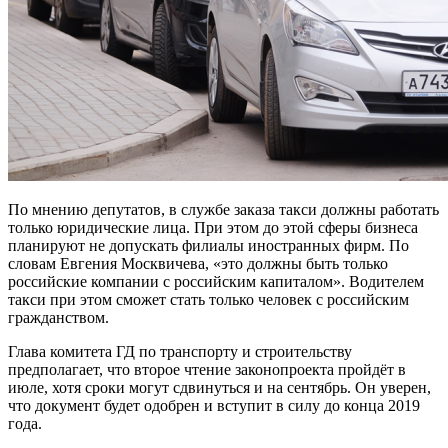
По мнению депутатов, в службе заказа такси должны работать
только юридические лица. При этом до этой сферы бизнеса
планируют не допускать филиалы иностранных фирм. По
словам Евгения Москвичева, «это должны быть только
российские компании с российским капиталом». Водителем
такси при этом сможет стать только человек с российским
гражданством.
Глава комитета ГД по транспорту и строительству
предполагает, что второе чтение законопроекта пройдёт в
июле, хотя сроки могут сдвинуться и на сентябрь. Он уверен,
что документ будет одобрен и вступит в силу до конца 2019
года.