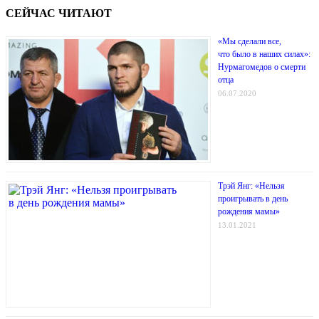
СЕЙЧАС ЧИТАЮТ
«Мы сделали все,
что было в наших силах»:
Нурмагомедов о смерти
отца
06.07.2020
Трэй Янг: «Нельзя
проигрывать в день
рождения мамы»
13.01.2021