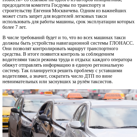
председателя комитета Госдумы по транспорту и
строительству Евгения Москвичева. Одним из важнейших
может стать запрет для водителей легковых такси
использовать для работы машины, срок эксплуатации которых
более 7 лет.
В числе требований будет и то, что во всех машинах такси
должны быть устройства навигационной системы ГЛОНАСС.
Они позволят контролировать маршрут транспортного
средства. В итоге появится контроль за соблюдением
водителями такси режима труда и отдыха: каждого оператора
обяжут отправлять информацию в единую региональную
систему. Так планируется решить проблему с уставшими
водителями, а значит, сократить число ДТП по вине
невнимательных или заснувших за рулём таксистов.