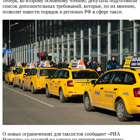
Теперь, ко второму основному чтению, депутаты подготовили
список дополнительных требований, которые, по их мнению,
позволят навести порядок в регионах РФ в сфере такси.
О новых ограничениях для таксистов сообщают «РИА
Новости» со ссылкой на одного из авторов инициативы,