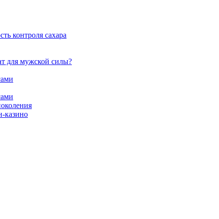
сть контроля сахара
ат для мужской силы?
сами
сами
поколения
н-казино