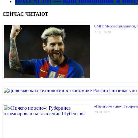
DAO SLIM — ваш помощник в поху
СЕЙЧАС ЧИТАЮТ
СМИ: Месси определился, г
27.08.2020
«Ничего не ясно»: Губерни
29.01.2021