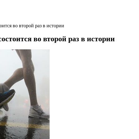
оится во второй раз в истории
остоится во второй раз в истории