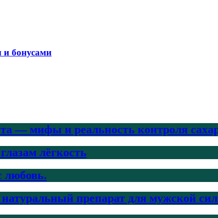
м и бонусами
ета — мифы и реальность контроля саха
 глазам лёгкость
с любовь.
ый натуральный препарат для мужской си