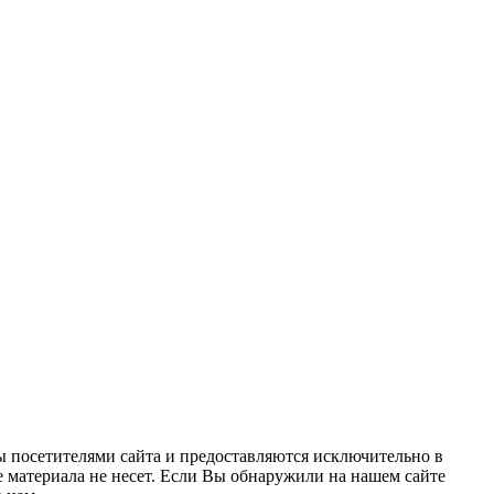
ы посетителями сайта и предоставляются исключительно в
 материала не несет. Если Вы обнаружили на нашем сайте