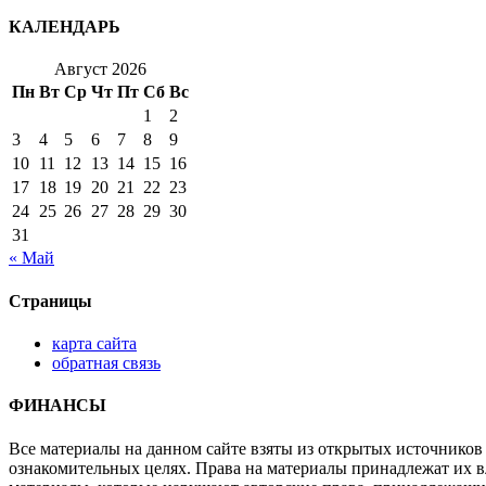
КАЛЕНДАРЬ
Август 2026
Пн
Вт
Ср
Чт
Пт
Сб
Вс
1
2
3
4
5
6
7
8
9
10
11
12
13
14
15
16
17
18
19
20
21
22
23
24
25
26
27
28
29
30
31
« Май
Страницы
карта сайта
обратная связь
ФИНАНСЫ
Все материалы на данном сайте взяты из открытых источников
ознакомительных целях. Права на материалы принадлежат их в