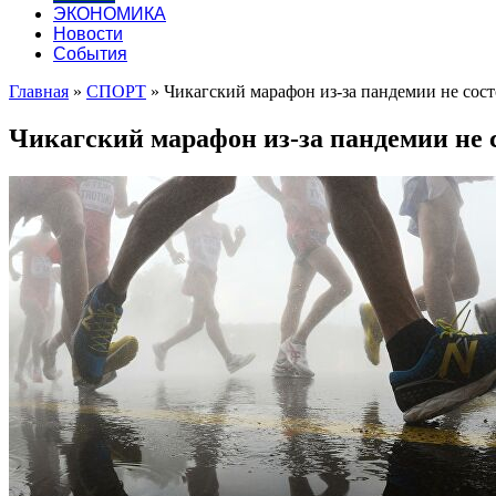
ЭКОНОМИКА
Новости
События
Главная
»
СПОРТ
»
Чикагский марафон из-за пандемии не сост
Чикагский марафон из-за пандемии не с