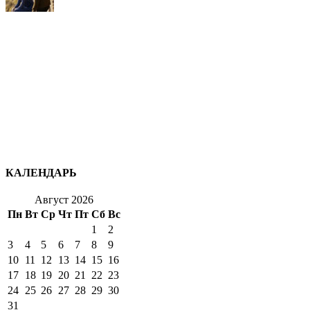
КАЛЕНДАРЬ
Август 2026
Пн
Вт
Ср
Чт
Пт
Сб
Вс
1
2
3
4
5
6
7
8
9
10
11
12
13
14
15
16
17
18
19
20
21
22
23
24
25
26
27
28
29
30
31