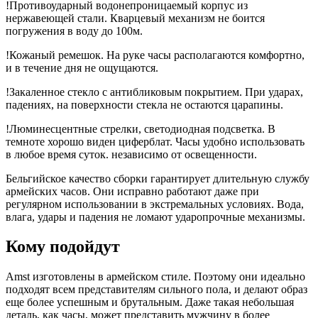
!Противоударный водонепроницаемый корпус из
нержавеющей стали. Кварцевый механизм не боится
погружения в воду до 100м.
!Кожаный ремешок. На руке часы располагаются комфортно,
и в течение дня не ощущаются.
!Закаленное стекло с антибликовым покрытием. При ударах,
падениях, на поверхности стекла не остаются царапины.
!Люминесцентные стрелки, светодиодная подсветка. В
темноте хорошо виден циферблат. Часы удобно использовать
в любое время суток. независимо от освещенности.
Бельгийское качество сборки гарантирует длительную службу
армейских часов. Они исправно работают даже при
регулярном использовании в экстремальных условиях. Вода,
влага, удары и падения не ломают ударопрочные механизмы.
Кому подойдут
Amst изготовлены в армейском стиле. Поэтому они идеально
подходят всем представителям сильного пола, и делают образ
еще более успешным и брутальным. Даже такая небольшая
деталь, как часы, может представить мужчину в более