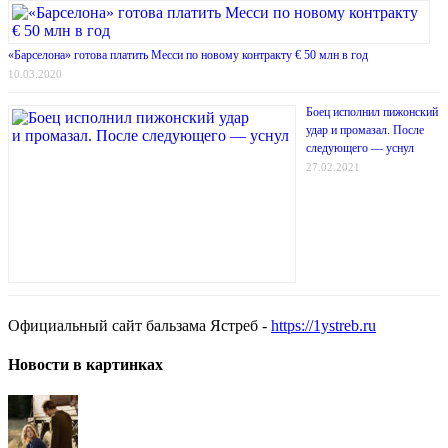
«Барселона» готова платить Месси по новому контракту € 50 млн в год
10.03.2020
Боец исполнил пижонский
удар и промазал. После
следующего — уснул
27.02.2021
Официальный сайт бальзама Ястреб -
https://1ystreb.ru
Новости в картинках