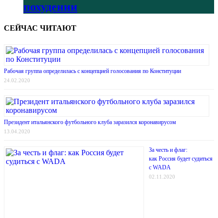
похудении
СЕЙЧАС ЧИТАЮТ
Рабочая группа определилась с концепцией голосования по Конституции
24.02.2020
Президент итальянского футбольного клуба заразился коронавирусом
13.04.2020
За честь и флаг:
как Россия будет судиться
с WADA
02.11.2020