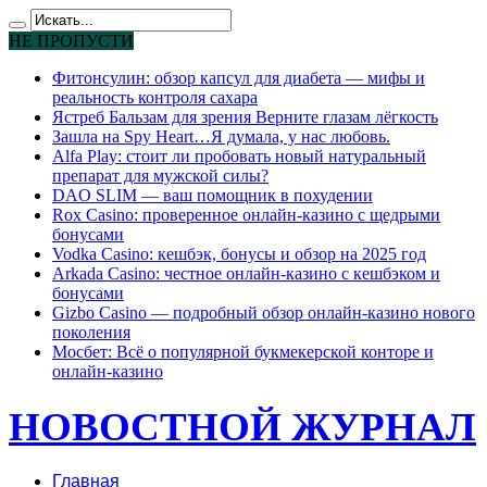
НЕ ПРОПУСТИ
Фитонсулин: обзор капсул для диабета — мифы и
реальность контроля сахара
Ястреб Бальзам для зрения Верните глазам лёгкость
Зашла на Spy Heart…Я думала, у нас любовь.
Alfa Play: стоит ли пробовать новый натуральный
препарат для мужской силы?
DAO SLIM — ваш помощник в похудении
Rox Casino: проверенное онлайн-казино с щедрыми
бонусами
Vodka Casino: кешбэк, бонусы и обзор на 2025 год
Arkada Casino: честное онлайн-казино с кешбэком и
бонусами
Gizbo Casino — подробный обзор онлайн-казино нового
поколения
Мосбет: Всё о популярной букмекерской конторе и
онлайн-казино
НОВОСТНОЙ ЖУРНАЛ
Главная