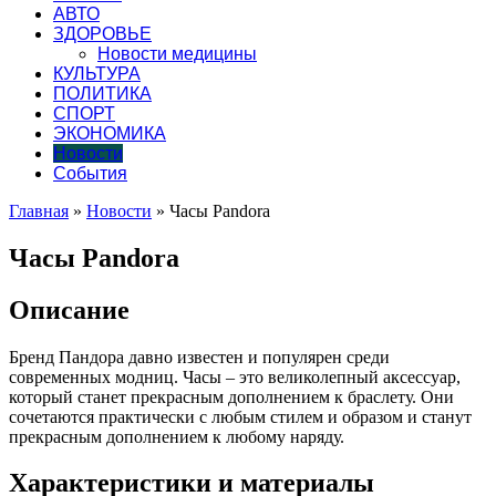
АВТО
ЗДОРОВЬЕ
Новости медицины
КУЛЬТУРА
ПОЛИТИКА
СПОРТ
ЭКОНОМИКА
Новости
События
Главная
»
Новости
»
Часы Pandora
Часы Pandora
Описание
Бренд Пандора давно известен и популярен среди
современных модниц. Часы – это великолепный аксессуар,
который станет прекрасным дополнением к браслету. Они
сочетаются практически с любым стилем и образом и станут
прекрасным дополнением к любому наряду.
Характеристики и материалы