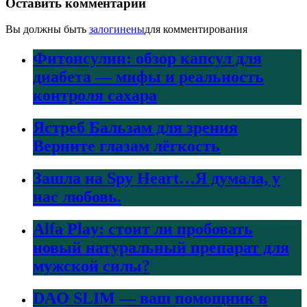
Оставить комментарий
Вы должны быть
залогинены
для комментирования
Фитонсулин: обзор капсул для
диабета — мифы и реальность
контроля сахара
Ястреб Бальзам для зрения
Верните глазам лёгкость
Зашла на Spy Heart…Я думала, у
нас любовь.
Alfa Play: стоит ли пробовать
новый натуральный препарат для
мужской силы?
DAO SLIM — ваш помощник в