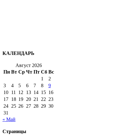
КАЛЕНДАРЬ
Август 2026
Пн
Вт
Ср
Чт
Пт
Сб
Вс
1
2
3
4
5
6
7
8
9
10
11
12
13
14
15
16
17
18
19
20
21
22
23
24
25
26
27
28
29
30
31
« Май
Страницы