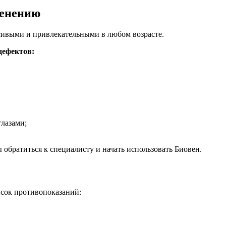
менению
сивыми и привлекательными в любом возрасте.
дефектов:
глазами;
ы обратиться к специалисту и начать использовать Биовен.
сок противопоказаний: