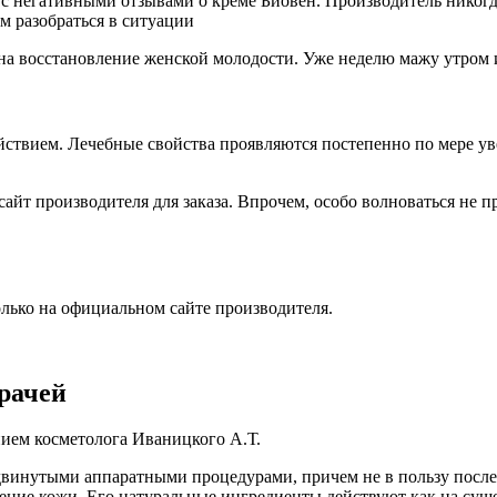
с негативными отзывами о креме Биовен. Производитель никогд
м разобраться в ситуации
я на восстановление женской молодости. Уже неделю мажу утром
ствием. Лечебные свойства проявляются постепенно по мере ув
сайт производителя для заказа. Впрочем, особо волноваться не
лько на официальном сайте производителя.
рачей
ием косметолога Иваницкого А.Т.
двинутыми аппаратными процедурами, причем не в пользу посл
ушение кожи. Его натуральные ингредиенты действуют как на су