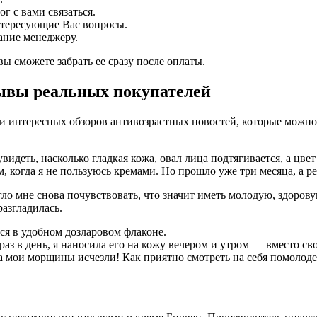
г с вами связаться.
нтересующие Вас вопросы.
ание менеджеру.
вы сможете забрать ее сразу после оплаты.
зывы реальных покупателей
интересных обзоров антивозрастных новостей, которые можно 
идеть, насколько гладкая кожа, овал лица подтягивается, а цвет
, когда я не пользуюсь кремами. Но прошло уже три месяца, а рез
о мне снова почувствовать, что значит иметь молодую, здоровую
азгладилась.
ся в удобном дозларовом флаконе.
аз в день, я наносила его на кожу вечером и утром — вместо св
а мои морщины исчезли! Как приятно смотреть на себя помолоде