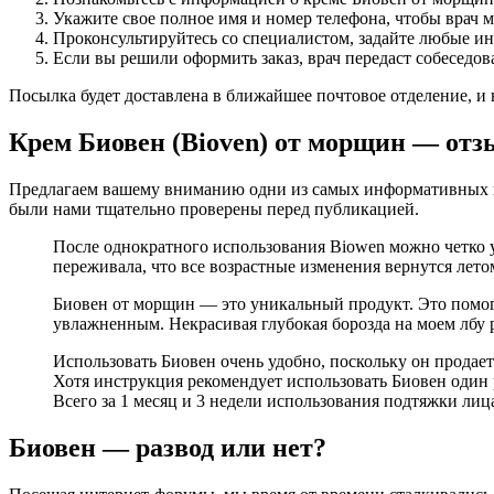
Укажите свое полное имя и номер телефона, чтобы врач мо
Проконсультируйтесь со специалистом, задайте любые и
Если вы решили оформить заказ, врач передаст собеседов
Посылка будет доставлена ​​в ближайшее почтовое отделение, и 
Крем Биовен (Bioven) от морщин — от
Предлагаем вашему вниманию одни из самых информативных и 
были нами тщательно проверены перед публикацией.
После однократного использования Biowen можно четко ув
переживала, что все возрастные изменения вернутся летом
Биовен от морщин — это уникальный продукт. Это помогл
увлажненным. Некрасивая глубокая борозда на моем лбу р
Использовать Биовен очень удобно, поскольку он продает
Хотя инструкция рекомендует использовать Биовен один р
Всего за 1 месяц и 3 недели использования подтяжки лиц
Биовен — развод или нет?