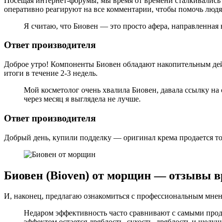
Посещая интернет-форумы, мы время от времени сталкивались 
оперативно реагируют на все комментарии, чтобы помочь людя
Я считаю, что Биовен — это просто афера, направленна
Ответ производителя
Доброе утро! Компоненты Биовен обладают накопительным дей
итоги в течение 2-3 недель.
Мой косметолог очень хвалила Биовен, давала ссылку на 
через месяц я выглядела не лучше.
Ответ производителя
Добрый день, купили подделку — оригинал крема продается то
Биовен (Bioven) от морщин — отзывы в
И, наконец, предлагаю ознакомиться с профессиональным мнен
Недаром эффективность часто сравнивают с самыми про
эффектом остается дряблость, сухость, дряблость и шел