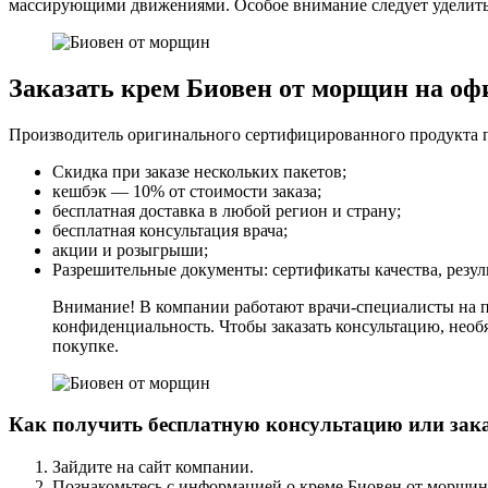
массирующими движениями. Особое внимание следует уделить об
Заказать крем Биовен от морщин на оф
Производитель оригинального сертифицированного продукта пр
Скидка при заказе нескольких пакетов;
кешбэк — 10% от стоимости заказа;
бесплатная доставка в любой регион и страну;
бесплатная консультация врача;
акции и розыгрыши;
Разрешительные документы: сертификаты качества, резул
Внимание! В компании работают врачи-специалисты на п
конфиденциальность. Чтобы заказать консультацию, необя
покупке.
Как получить бесплатную консультацию или зак
Зайдите на сайт компании.
Познакомьтесь с информацией о креме Биовен от морщин