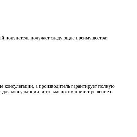
дый покупатель получает следующие преимущества:
е консультации, а производитель гарантирует полную
е для консультации, и только потом принят решение о