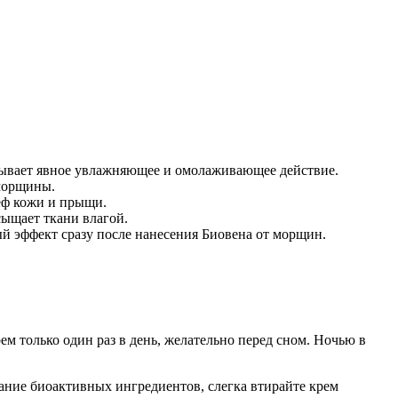
зывает явное увлажняющее и омолаживающее действие.
 морщины.
еф кожи и прыщи.
сыщает ткани влагой.
й эффект сразу после нанесения Биовена от морщин.
м только один раз в день, желательно перед сном. Ночью в
ание биоактивных ингредиентов, слегка втирайте крем