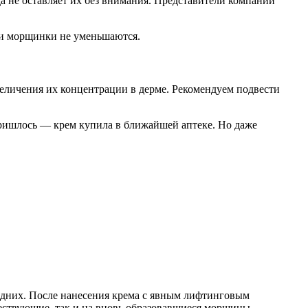
а не оставляет их без внимания. Представители компании
 и морщинки не уменьшаются.
еличения их концентрации в дерме. Рекомендуем подвести
 пришлось — крем купила в ближайшей аптеке. Но даже
едних. После нанесения крема с явным лифтинговым
ществующие, так и на вновь образовавшиеся морщины.