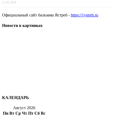
12.05.2019
Официальный сайт бальзама Ястреб -
https://1ystreb.ru
Новости в картинках
КАЛЕНДАРЬ
Август 2026
Пн
Вт
Ср
Чт
Пт
Сб
Вс