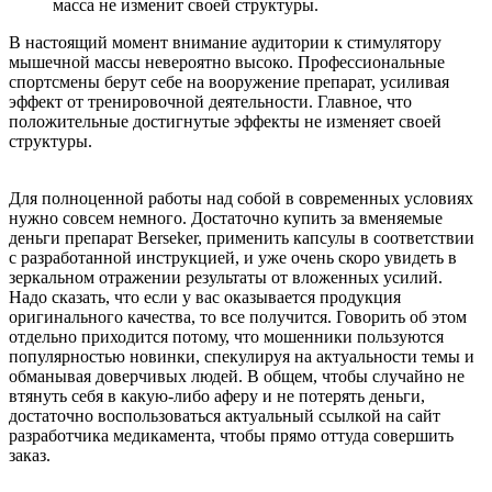
масса не изменит своей структуры.
В настоящий момент внимание аудитории к стимулятору
мышечной массы невероятно высоко. Профессиональные
спортсмены берут себе на вооружение препарат, усиливая
эффект от тренировочной деятельности. Главное, что
положительные достигнутые эффекты не изменяет своей
структуры.
Для полноценной работы над собой в современных условиях
нужно совсем немного. Достаточно купить за вменяемые
деньги препарат Berseker, применить капсулы в соответствии
с разработанной инструкцией, и уже очень скоро увидеть в
зеркальном отражении результаты от вложенных усилий.
Надо сказать, что если у вас оказывается продукция
оригинального качества, то все получится. Говорить об этом
отдельно приходится потому, что мошенники пользуются
популярностью новинки, спекулируя на актуальности темы и
обманывая доверчивых людей. В общем, чтобы случайно не
втянуть себя в какую-либо аферу и не потерять деньги,
достаточно воспользоваться актуальный ссылкой на сайт
разработчика медикамента, чтобы прямо оттуда совершить
заказ.