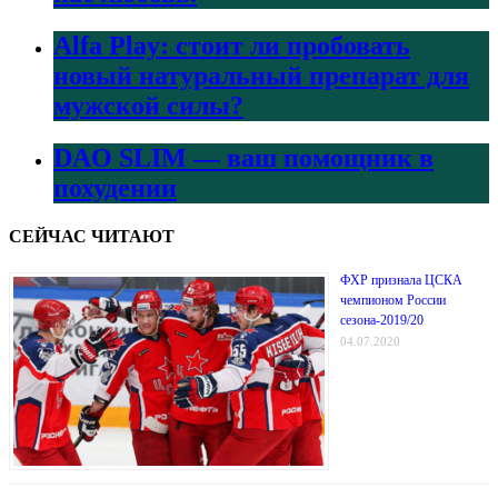
Alfa Play: стоит ли пробовать
новый натуральный препарат для
мужской силы?
DAO SLIM — ваш помощник в
похудении
СЕЙЧАС ЧИТАЮТ
ФХР признала ЦСКА
чемпионом России
сезона-2019/20
04.07.2020