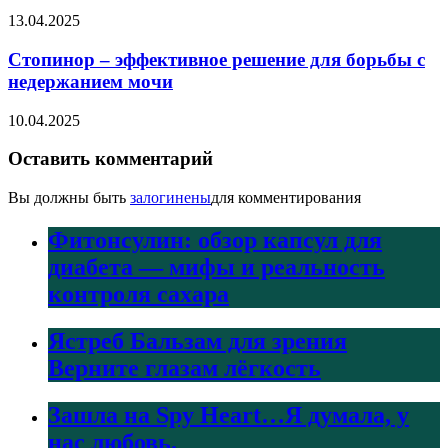
13.04.2025
Стопинор – эффективное решение для борьбы с
недержанием мочи
10.04.2025
Оставить комментарий
Вы должны быть
залогинены
для комментирования
Фитонсулин: обзор капсул для
диабета — мифы и реальность
контроля сахара
Ястреб Бальзам для зрения
Верните глазам лёгкость
Зашла на Spy Heart…Я думала, у
нас любовь.