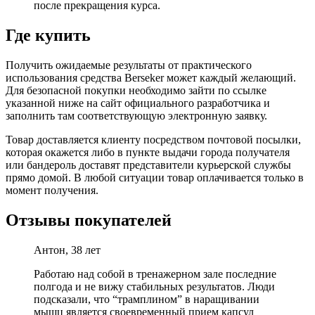
после прекращения курса.
Где купить
Получить ожидаемые результаты от практического
использования средства Berseker может каждый желающий.
Для безопасной покупки необходимо зайти по ссылке
указанной ниже на сайт официального разработчика и
заполнить там соответствующую электронную заявку.
Товар доставляется клиенту посредством почтовой посылки,
которая окажется либо в пункте выдачи города получателя
или бандероль доставят представители курьерской службы
прямо домой. В любой ситуации товар оплачивается только в
момент получения.
Отзывы покупателей
Антон, 38 лет
Работаю над собой в тренажерном зале последние
полгода и не вижу стабильных результатов. Люди
подсказали, что “трамплином” в наращивании
мышц является своевременный прием капсул