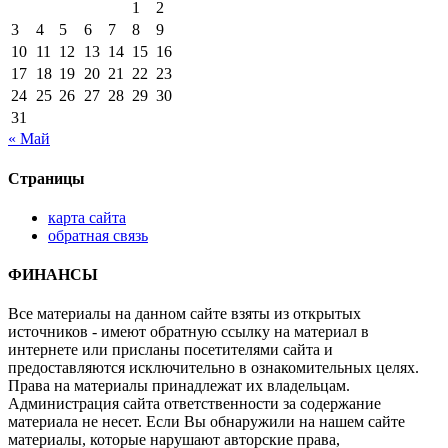
1
2
3
4
5
6
7
8
9
10
11
12
13
14
15
16
17
18
19
20
21
22
23
24
25
26
27
28
29
30
31
« Май
Страницы
карта сайта
обратная связь
ФИНАНСЫ
Все материалы на данном сайте взяты из открытых
источников - имеют обратную ссылку на материал в
интернете или присланы посетителями сайта и
предоставляются исключительно в ознакомительных целях.
Права на материалы принадлежат их владельцам.
Администрация сайта ответственности за содержание
материала не несет. Если Вы обнаружили на нашем сайте
материалы, которые нарушают авторские права,