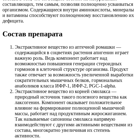
составляющих, тем самым, позволяя полноценно усваиваться
организмом. Содержащиеся внутри аминокислоты, минералы
и витамины способствуют полноценному восстановлению их
дефицита.
Состав препарата
Экстрактивное вещество из аптечной ромашки —
содержащийся в соцветиях растения апигенин играет
важную роль. Ведь компонент работает над
возможностью повышения генерации стероидных
гормонов в клеточной структуре организма. Продукт
также отвечает за возможность увеличенной выработки
сократительных мышечных белков, гормональных
анаболиков класса ИФР-1, ИФР-2, PGC-1-alpha.
Экстрактивное вещество из корней смилакса —
природный источник такого полезного вещества как
лаксогенин. Компонент оказывает положительное
влияние на формирование полноценной мышечной
массы, работает над продуктивным жиросжиганием.
Так называемые сапонины смилакса напрямую
взаимодействуют с другими активными веществами из
состава, многократно увеличивая их степень
активности.