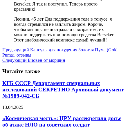
Berseker. Я так и поступил. Теперь просто
красавчик!
Леонид, 45 лет Для поддержания тела в тонусе, я
всегда стремился не заплыть жиром. Короче,
чтобы мышцы не пострадали с возрастом, их
можно поддержать при помощи средства Berseker.
Этот анаболический комплекс самый лучший!
Предыдущий
Капсулы для похудения Золотая Пума (Gold
Puma), отзывы
Следующий
Биовен от морщин
Читайте также
КГБ СССР Департамент специальных
исследований СЕКРЕТНО Архивный документ
№1989-042-СБ
13.04.2025
«Космическая месть»: ЦРУ рассекретило досье
об атаке НЛО на советских солдат