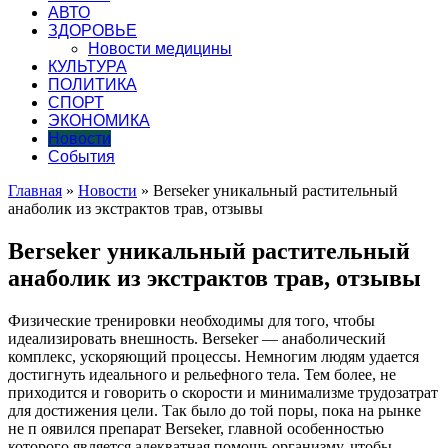
АВТО
ЗДОРОВЬЕ
Новости медицины
КУЛЬТУРА
ПОЛИТИКА
СПОРТ
ЭКОНОМИКА
Новости
События
Главная
»
Новости
»
Berseker уникальный растительный
анаболик из экстрактов трав, отзывы
Berseker уникальный растительный
анаболик из экстрактов трав, отзывы
Физические тренировки необходимы для того, чтобы
идеализировать внешность. Berseker — анаболический
комплекс, ускоряющий процессы. Немногим людям удается
достигнуть идеального и рельефного тела. Тем более, не
приходится и говорить о скорости и минимализме трудозатрат
для достижения цели. Так было до той поры, пока на рынке
не п оявился препарат Berseker, главной особенностью
которого является адекватная помощь организму, чтобы