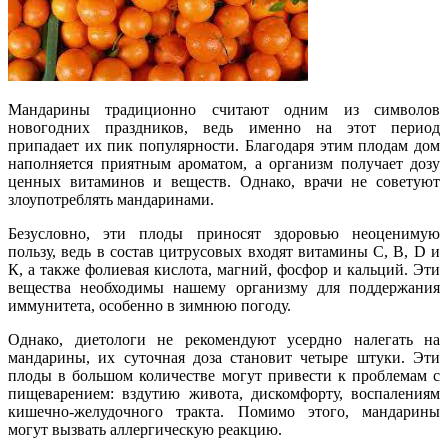
Мандарины традиционно считают одним из символов
новогодних праздников, ведь именно на этот период
припадает их пик популярности. Благодаря этим плодам дом
наполняется приятным ароматом, а организм получает дозу
ценных витаминов и веществ. Однако, врачи не советуют
злоупотреблять мандаринами.
Безусловно, эти плоды приносят здоровью неоценимую
пользу, ведь в состав цитрусовых входят витамины С, В, D и
К, а также фолиевая кислота, магний, фосфор и кальций. Эти
вещества необходимы нашему организму для поддержания
иммунитета, особенно в зимнюю погоду.
Однако, диетологи не рекомендуют усердно налегать на
мандарины, их суточная доза становит четыре штуки. Эти
плоды в большом количестве могут привести к проблемам с
пищеварением: вздутию живота, дискомфорту, воспалениям
кишечно-желудочного тракта. Помимо этого, мандарины
могут вызвать аллергическую реакцию.