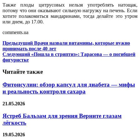
Также плоды цитрусовых нельзя употреблять натощак,
потому что они оказывают сильную нагрузку на печень. Если
хотите полакомиться мандаринами, тогда делайте это утром
или днем, до 17.00.
comments.ua
Предыдущий
Врачи назвали витамины, которые нужно
принимать после 40 лет
Следующий
«Пошла в стриптиз»: Тарасова — о погибшей
фигуристке
Читайте также
Фитонсулин: обзор капсул для диабета — мифы
и реальность контроля сахара
21.05.2026
Ястреб Бальзам для зрения Верните глазам
лёгкость
19.05.2026