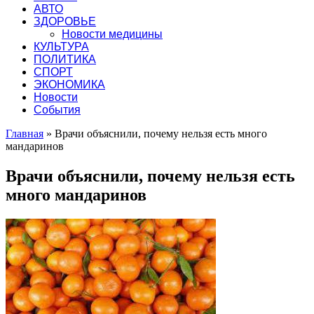
АВТО
ЗДОРОВЬЕ
Новости медицины
КУЛЬТУРА
ПОЛИТИКА
СПОРТ
ЭКОНОМИКА
Новости
События
Главная
»
Врачи объяснили, почему нельзя есть много
мандаринов
Врачи объяснили, почему нельзя есть
много мандаринов