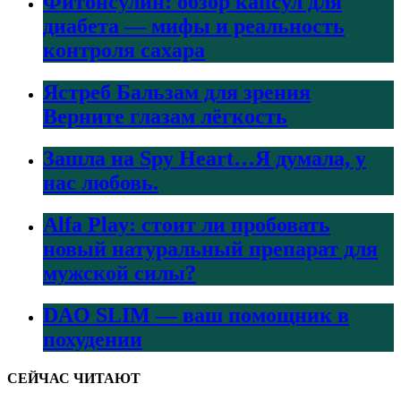
Фитонсулин: обзор капсул для
диабета — мифы и реальность
контроля сахара
Ястреб Бальзам для зрения
Верните глазам лёгкость
Зашла на Spy Heart…Я думала, у
нас любовь.
Alfa Play: стоит ли пробовать
новый натуральный препарат для
мужской силы?
DAO SLIM — ваш помощник в
похудении
СЕЙЧАС ЧИТАЮТ