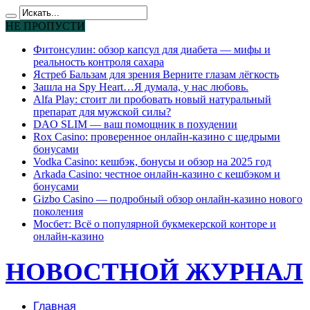
НЕ ПРОПУСТИ
Фитонсулин: обзор капсул для диабета — мифы и
реальность контроля сахара
Ястреб Бальзам для зрения Верните глазам лёгкость
Зашла на Spy Heart…Я думала, у нас любовь.
Alfa Play: стоит ли пробовать новый натуральный
препарат для мужской силы?
DAO SLIM — ваш помощник в похудении
Rox Casino: проверенное онлайн-казино с щедрыми
бонусами
Vodka Casino: кешбэк, бонусы и обзор на 2025 год
Arkada Casino: честное онлайн-казино с кешбэком и
бонусами
Gizbo Casino — подробный обзор онлайн-казино нового
поколения
Мосбет: Всё о популярной букмекерской конторе и
онлайн-казино
НОВОСТНОЙ ЖУРНАЛ
Главная