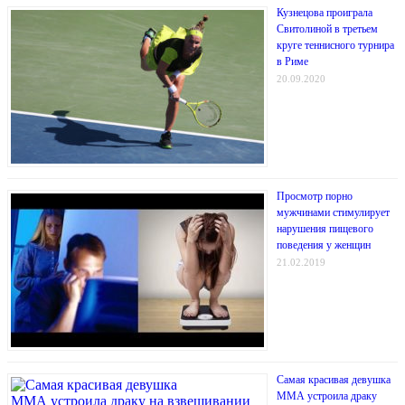
Кузнецова проиграла
Свитолиной в третьем
круге теннисного турнира
в Риме
20.09.2020
Просмотр порно
мужчинами стимулирует
нарушения пищевого
поведения у женщин
21.02.2019
Самая красивая девушка
ММА устроила драку