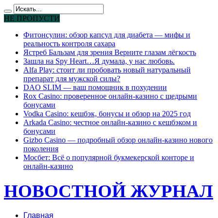
НЕ ПРОПУСТИ
Фитонсулин: обзор капсул для диабета — мифы и
реальность контроля сахара
Ястреб Бальзам для зрения Верните глазам лёгкость
Зашла на Spy Heart…Я думала, у нас любовь.
Alfa Play: стоит ли пробовать новый натуральный
препарат для мужской силы?
DAO SLIM — ваш помощник в похудении
Rox Casino: проверенное онлайн-казино с щедрыми
бонусами
Vodka Casino: кешбэк, бонусы и обзор на 2025 год
Arkada Casino: честное онлайн-казино с кешбэком и
бонусами
Gizbo Casino — подробный обзор онлайн-казино нового
поколения
Мосбет: Всё о популярной букмекерской конторе и
онлайн-казино
НОВОСТНОЙ ЖУРНАЛ
Главная