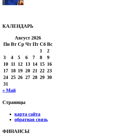
КАЛЕНДАРЬ
Август 2026
Пн
Вт
Ср
Чт
Пт
Сб
Вс
1
2
3
4
5
6
7
8
9
10
11
12
13
14
15
16
17
18
19
20
21
22
23
24
25
26
27
28
29
30
31
« Май
Страницы
карта сайта
обратная связь
ФИНАНСЫ