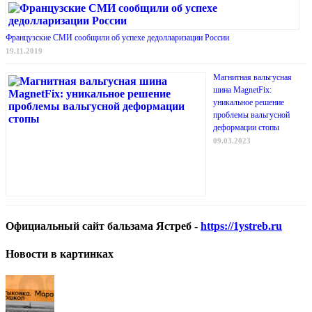
Французские СМИ сообщили об успехе дедолларизации России
19.11.2019
Магнитная вальгусная
шина MagnetFix:
уникальное решение
проблемы вальгусной
деформации стопы
09.03.2023
Официальный сайт бальзама Ястреб -
https://1ystreb.ru
Новости в картинках