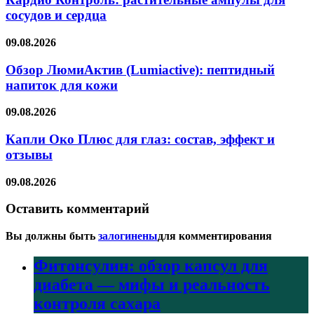
сосудов и сердца
09.08.2026
Обзор ЛюмиАктив (Lumiactive): пептидный
напиток для кожи
09.08.2026
Капли Око Плюс для глаз: состав, эффект и
отзывы
09.08.2026
Оставить комментарий
Вы должны быть
залогинены
для комментирования
Фитонсулин: обзор капсул для
диабета — мифы и реальность
контроля сахара