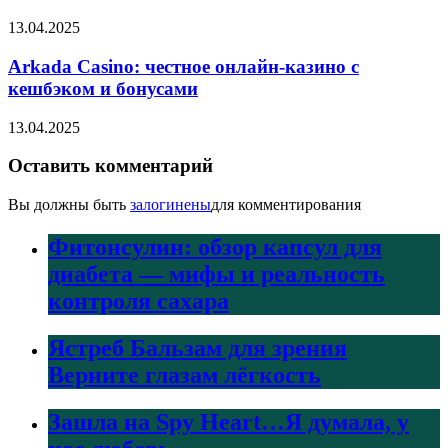
13.04.2025
Arkada Casino: честное онлайн-казино с
кешбэком и бонусами
13.04.2025
Оставить комментарий
Вы должны быть
залогинены
для комментирования
Фитонсулин: обзор капсул для
диабета — мифы и реальность
контроля сахара
Ястреб Бальзам для зрения
Верните глазам лёгкость
Зашла на Spy Heart…Я думала, у