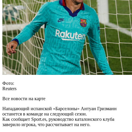
Фото:
Reuters
Все новости на карте
Нападающий испанской «Барселоны» Антуан Гризманн
останется в команде на следующий сезон.
Как сообщает Sport.es, руководство каталонского клуба
заверило игрока, что рассчитывает на него.