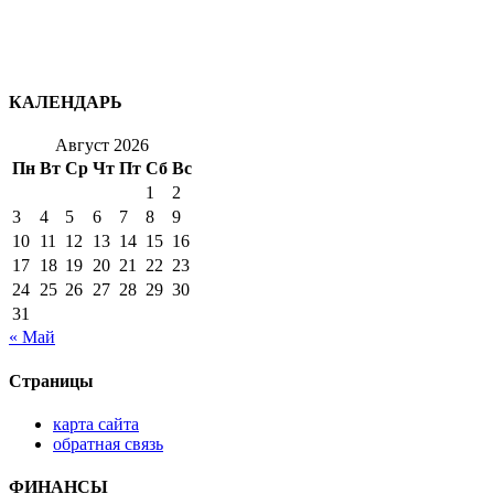
КАЛЕНДАРЬ
Август 2026
Пн
Вт
Ср
Чт
Пт
Сб
Вс
1
2
3
4
5
6
7
8
9
10
11
12
13
14
15
16
17
18
19
20
21
22
23
24
25
26
27
28
29
30
31
« Май
Страницы
карта сайта
обратная связь
ФИНАНСЫ