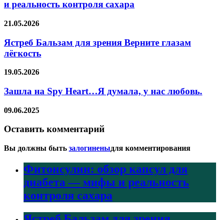
и реальность контроля сахара
21.05.2026
Ястреб Бальзам для зрения Верните глазам
лёгкость
19.05.2026
Зашла на Spy Heart…Я думала, у нас любовь.
09.06.2025
Оставить комментарий
Вы должны быть
залогинены
для комментирования
Фитонсулин: обзор капсул для
диабета — мифы и реальность
контроля сахара
Ястреб Бальзам для зрения