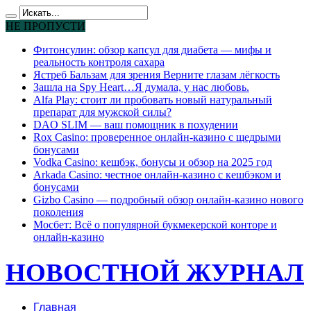
НЕ ПРОПУСТИ
Фитонсулин: обзор капсул для диабета — мифы и
реальность контроля сахара
Ястреб Бальзам для зрения Верните глазам лёгкость
Зашла на Spy Heart…Я думала, у нас любовь.
Alfa Play: стоит ли пробовать новый натуральный
препарат для мужской силы?
DAO SLIM — ваш помощник в похудении
Rox Casino: проверенное онлайн-казино с щедрыми
бонусами
Vodka Casino: кешбэк, бонусы и обзор на 2025 год
Arkada Casino: честное онлайн-казино с кешбэком и
бонусами
Gizbo Casino — подробный обзор онлайн-казино нового
поколения
Мосбет: Всё о популярной букмекерской конторе и
онлайн-казино
НОВОСТНОЙ ЖУРНАЛ
Главная