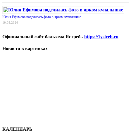
Юлия Ефимова поделилась фото в ярком купальнике
10.08.2020
Официальный сайт бальзама Ястреб -
https://1ystreb.ru
Новости в картинках
КАЛЕНДАРЬ