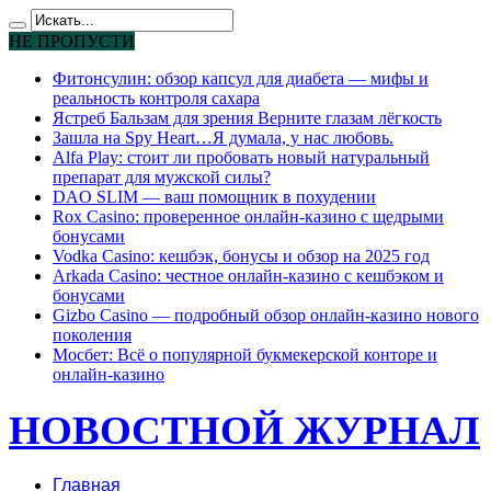
НЕ ПРОПУСТИ
Фитонсулин: обзор капсул для диабета — мифы и
реальность контроля сахара
Ястреб Бальзам для зрения Верните глазам лёгкость
Зашла на Spy Heart…Я думала, у нас любовь.
Alfa Play: стоит ли пробовать новый натуральный
препарат для мужской силы?
DAO SLIM — ваш помощник в похудении
Rox Casino: проверенное онлайн-казино с щедрыми
бонусами
Vodka Casino: кешбэк, бонусы и обзор на 2025 год
Arkada Casino: честное онлайн-казино с кешбэком и
бонусами
Gizbo Casino — подробный обзор онлайн-казино нового
поколения
Мосбет: Всё о популярной букмекерской конторе и
онлайн-казино
НОВОСТНОЙ ЖУРНАЛ
Главная