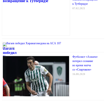
к Тутберидзе
07.02.2021
Вагаев победил Хирамагомедова на ACA 107
26.07.2020
Футболист «Ахмата»
потерял сознание
во время матча
со «Спартаком»
16.08.2020