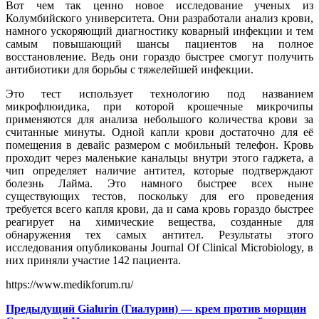
Вот чем так ценно новое исследование ученых из
Колумбийского университета. Они разработали анализ крови,
намного ускоряющий диагностику коварный инфекции и тем
самым повышающий шансы пациентов на полное
восстановление. Ведь они гораздо быстрее смогут получить
антибиотики для борьбы с тяжелейшей инфекции.
Это тест использует технологию под названием
микрофлюидика, при которой крошечные микрочипы
применяются для анализа небольшого количества крови за
считанные минуты. Одной капли крови достаточно для её
помещения в девайс размером с мобильный телефон. Кровь
проходит через маленькие канальцы внутри этого гаджета, а
чип определяет наличие антител, которые подтверждают
болезнь Лайма. Это намного быстрее всех ныне
существующих тестов, поскольку для его проведения
требуется всего капля крови, да и сама кровь гораздо быстрее
реагирует на химические вещества, созданные для
обнаружения тех самых антител. Результаты этого
исследования опубликованы Journal Of Clinical Microbiology, в
них приняли участие 142 пациента.
https://www.medikforum.ru/
Предыдущий
Gialurin (Гиалурин) — крем против морщин