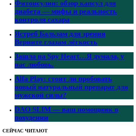
Фитонсулин: обзор капсул для
диабета — мифы и реальность
контроля сахара
Ястреб Бальзам для зрения
Верните глазам лёгкость
Зашла на Spy Heart…Я думала, у
нас любовь.
Alfa Play: стоит ли пробовать
новый натуральный препарат для
мужской силы?
DAO SLIM — ваш помощник в
похудении
СЕЙЧАС ЧИТАЮТ