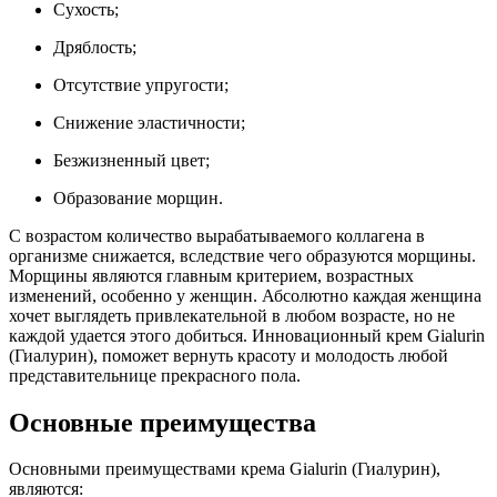
Сухость;
Дряблость;
Отсутствие упругости;
Снижение эластичности;
Безжизненный цвет;
Образование морщин.
С возрастом
количество вырабатываемого коллагена в
организме снижается, вследствие чего образуются морщины.
Морщины являются главным критерием, возрастных
изменений, особенно у женщин. Абсолютно каждая женщина
хочет выглядеть привлекательной в любом возрасте, но не
каждой удается этого добиться. Инновационный крем Gialurin
(Гиалурин), поможет вернуть красоту и молодость любой
представительнице прекрасного пола.
Основные преимущества
Основными преимуществами крема Gialurin (Гиалурин),
являются: