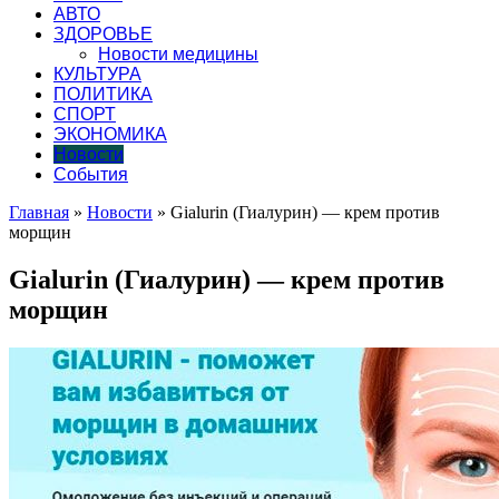
АВТО
ЗДОРОВЬЕ
Новости медицины
КУЛЬТУРА
ПОЛИТИКА
СПОРТ
ЭКОНОМИКА
Новости
События
Главная
»
Новости
»
Gialurin (Гиалурин) — крем против
морщин
Gialurin (Гиалурин) — крем против
морщин