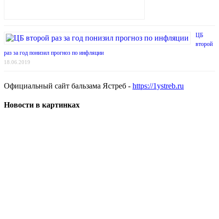
ЦБ
второй
раз за год понизил прогноз по инфляции
18.06.2019
Официальный сайт бальзама Ястреб -
https://1ystreb.ru
Новости в картинках