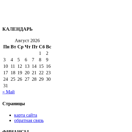
КАЛЕНДАРЬ
Август 2026
Пн
Вт
Ср
Чт
Пт
Сб
Вс
1
2
3
4
5
6
7
8
9
10
11
12
13
14
15
16
17
18
19
20
21
22
23
24
25
26
27
28
29
30
31
« Май
Страницы
карта сайта
обратная связь
ФИНАНСЫ