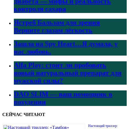
диабета — мифы и реальность
контроля сахара
Ястреб Бальзам для зрения
Верните глазам лёгкость
Зашла на Spy Heart…Я думала, у
нас любовь.
Alfa Play: стоит ли пробовать
новый натуральный препарат для
мужской силы?
DAO SLIM — ваш помощник в
похудении
СЕЙЧАС ЧИТАЮТ
Настоящий триллер: