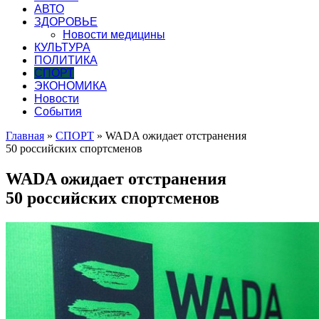
АВТО
ЗДОРОВЬЕ
Новости медицины
КУЛЬТУРА
ПОЛИТИКА
СПОРТ
ЭКОНОМИКА
Новости
События
Главная
»
СПОРТ
»
WADA ожидает отстранения
50 российских спортсменов
WADA ожидает отстранения
50 российских спортсменов