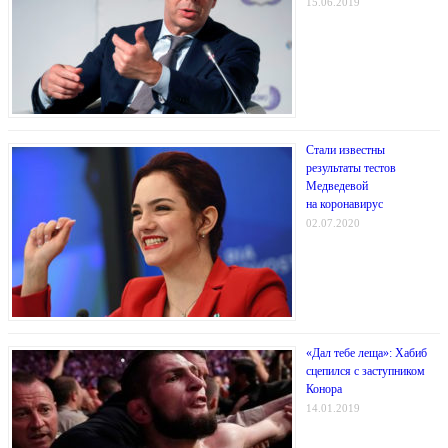
15.06.2019
Стали известны
результаты тестов
Медведевой
на коронавирус
02.07.2020
«Дал тебе леща»: Хабиб
сцепился с заступником
Конора
14.01.2019