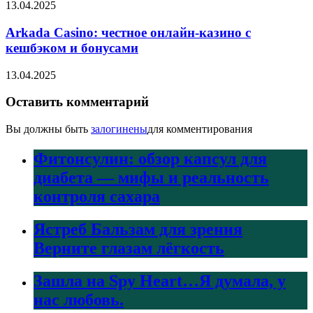
13.04.2025
Arkada Casino: честное онлайн-казино с
кешбэком и бонусами
13.04.2025
Оставить комментарий
Вы должны быть
залогинены
для комментирования
Фитонсулин: обзор капсул для
диабета — мифы и реальность
контроля сахара
Ястреб Бальзам для зрения
Верните глазам лёгкость
Зашла на Spy Heart…Я думала, у
нас любовь.