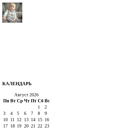
КАЛЕНДАРЬ
Август 2026
Пн
Вт
Ср
Чт
Пт
Сб
Вс
1
2
3
4
5
6
7
8
9
10
11
12
13
14
15
16
17
18
19
20
21
22
23