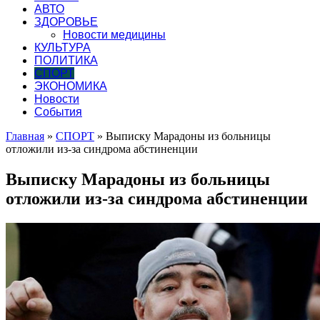
АВТО
ЗДОРОВЬЕ
Новости медицины
КУЛЬТУРА
ПОЛИТИКА
СПОРТ
ЭКОНОМИКА
Новости
События
Главная
»
СПОРТ
»
Выписку Марадоны из больницы
отложили из-за синдрома абстиненции
Выписку Марадоны из больницы
отложили из-за синдрома абстиненции