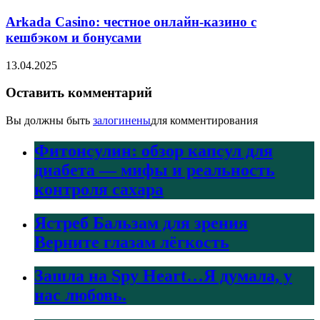
Arkada Casino: честное онлайн-казино с
кешбэком и бонусами
13.04.2025
Оставить комментарий
Вы должны быть
залогинены
для комментирования
Фитонсулин: обзор капсул для
диабета — мифы и реальность
контроля сахара
Ястреб Бальзам для зрения
Верните глазам лёгкость
Зашла на Spy Heart…Я думала, у
нас любовь.