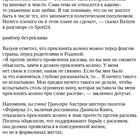
ты виноват в чем-то. Сама тема не относится к какому-
то уважению или любви. Я так понимаю, что он не захотел
быть в числе тех, кто занимается политическим популизмом.
Ничего плохого он в этом плане не сделал», — сказал Валуев
в разговоре со Sport24.
рамблер без рекламы
Валуев отметил, что преклонять колено можно перед флагом
страны, перед родителями и Родиной.
«Я против любого проявления расизма, но вы мне не сможете
объяснить, зачем я должен преклонять колено. У меня
нет связи в голове, никак не связано. Если бы мне было
за что извиняться, глубоко раскаиваться, то… Я ничего такого
не испытываю. Мои предки ничего такого не делали, чтобы
испытывать столь огромную вину, которая заставила бы меня
преклонять колено при слове расизм», — заключил депутат.
Напомним, на гонке Гран-при Австрии шестеро пилотов
«Формулы-1», включая россиянина Даниила Квята,
отказались преклонять колено в знак протеста против расизма.
Пилоты объяснили, что поддерживают борьбу с расизмом,
она должна проявляться в повседневной жизни,
но не в формальных жестах.