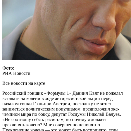
Фото:
РИА Новости
Все новости на карте
Российский гонщик «Формулы 1» Даниил Квят не пожелал
вставать на колени в ходе антирасистской акции перед
началом гонки Гран-при Австрии, поскольку не хотел
заниматься политическим популизмом, предположил экс-
чемпион мира по боксу, депутат Госдумы Николай Валуев.
«Не соотношу себя к расистам, но почему я должен
преклонять колено? Мне совершенно непонятно.
Преклонение колена — это может быть воспринято, если