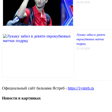
15.09.2020
Лукаку забил в девяти
еврокубковых матчах
подряд
23.10.2020
Официальный сайт бальзама Ястреб -
https://1ystreb.ru
Новости в картинках