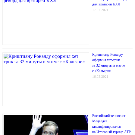
для вратарей КХЛ
17.02.2021
Криштиану Роналду
оформил хет-трик
за 32 минуты в матче
с «Кальяри»
16.03.2021
Российский теннисист
Медведев
квалифицировался
на Итоговый турнир ATP