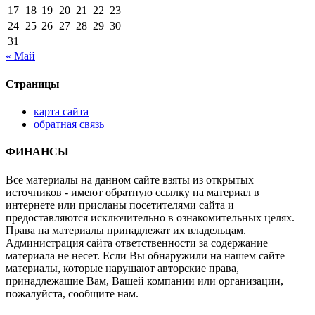
17
18
19
20
21
22
23
24
25
26
27
28
29
30
31
« Май
Страницы
карта сайта
обратная связь
ФИНАНСЫ
Все материалы на данном сайте взяты из открытых
источников - имеют обратную ссылку на материал в
интернете или присланы посетителями сайта и
предоставляются исключительно в ознакомительных целях.
Права на материалы принадлежат их владельцам.
Администрация сайта ответственности за содержание
материала не несет. Если Вы обнаружили на нашем сайте
материалы, которые нарушают авторские права,
принадлежащие Вам, Вашей компании или организации,
пожалуйста, сообщите нам.