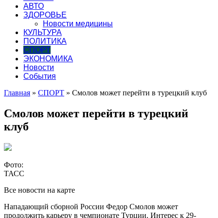
АВТО
ЗДОРОВЬЕ
Новости медицины
КУЛЬТУРА
ПОЛИТИКА
СПОРТ
ЭКОНОМИКА
Новости
События
Главная
»
СПОРТ
»
Смолов может перейти в турецкий клуб
Смолов может перейти в турецкий
клуб
Фото:
ТАСС
Все новости на карте
Нападающий сборной России Федор Смолов может
продолжить карьеру в чемпионате Турции. Интерес к 29-