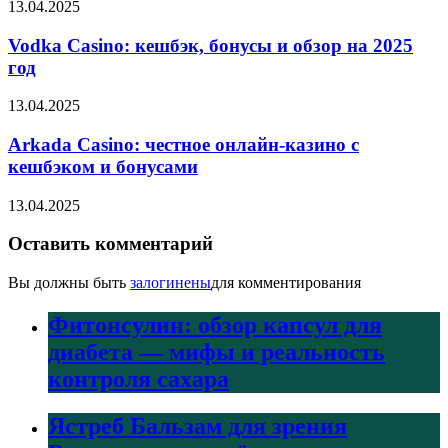
13.04.2025
Vodka Casino: кешбэк, бонусы и обзор на 2025
год
13.04.2025
Arkada Casino: честное онлайн-казино с
кешбэком и бонусами
13.04.2025
Оставить комментарий
Вы должны быть
залогинены
для комментирования
Фитонсулин: обзор капсул для
диабета — мифы и реальность
контроля сахара
Ястреб Бальзам для зрения