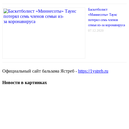
Баскетболист
«Миннесоты» Таунс
потерял семь членов
семьи из-за коронавируса
07.12.2020
Официальный сайт бальзама Ястреб -
https://1ystreb.ru
Новости в картинках