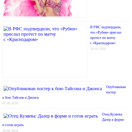
В РФС подтвердили,
что «Рубин» прислал
протест по матчу
с «Краснодаром»
20.10.2020
Опубликован
постер
к бою Тайсона и Джонса
07.08.2020
Отец Кузяева:
Далер в форме
и готов играть
26.08.2020