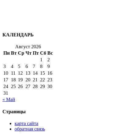
КАЛЕНДАРЬ
Август 2026
Пн
Вт
Ср
Чт
Пт
Сб
Вс
1
2
3
4
5
6
7
8
9
10
11
12
13
14
15
16
17
18
19
20
21
22
23
24
25
26
27
28
29
30
31
« Май
Страницы
карта сайта
обратная связь