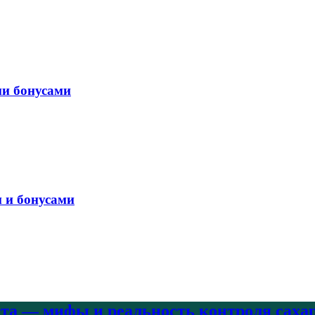
ми бонусами
м и бонусами
ета — мифы и реальность контроля саха