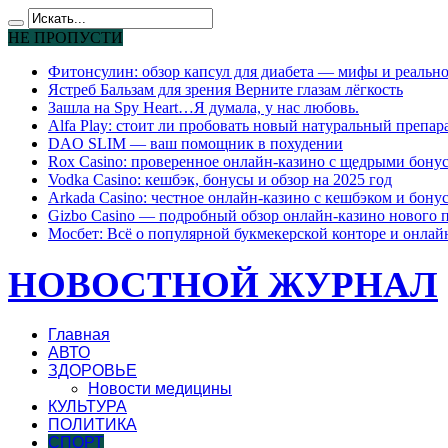
НЕ ПРОПУСТИ
Фитонсулин: обзор капсул для диабета — мифы и реально
Ястреб Бальзам для зрения Верните глазам лёгкость
Зашла на Spy Heart…Я думала, у нас любовь.
Alfa Play: стоит ли пробовать новый натуральный препар
DAO SLIM — ваш помощник в похудении
Rox Casino: проверенное онлайн-казино с щедрыми бону
Vodka Casino: кешбэк, бонусы и обзор на 2025 год
Arkada Casino: честное онлайн-казино с кешбэком и бону
Gizbo Casino — подробный обзор онлайн-казино нового 
Мосбет: Всё о популярной букмекерской конторе и онлай
НОВОСТНОЙ ЖУРНАЛ
Главная
АВТО
ЗДОРОВЬЕ
Новости медицины
КУЛЬТУРА
ПОЛИТИКА
СПОРТ