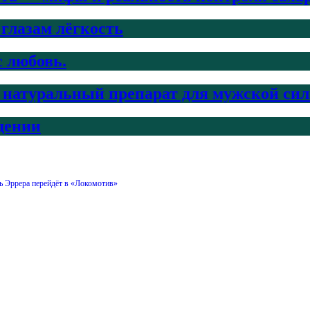
 глазам лёгкость
с любовь.
ый натуральный препарат для мужской си
дении
 Эррера перейдёт в «Локомотив»