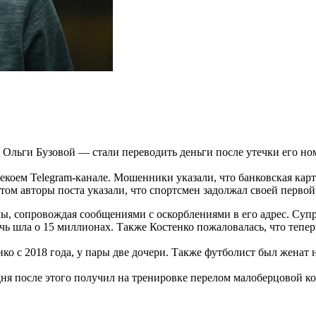
ьги Бузовой — стали переводить деньги после утечки его номе
коем Telegram-канале. Мошенники указали, что банковская карт
этом авторы поста указали, что спортсмен задолжал своей перв
ы, сопровождая сообщениями с оскорблениями в его адрес. Супр
чь шла о 15 миллионах. Также Костенко пожаловалась, что тепер
о с 2018 года, у пары две дочери. Также футболист был женат н
дня после этого получил на тренировке перелом малоберцовой ко