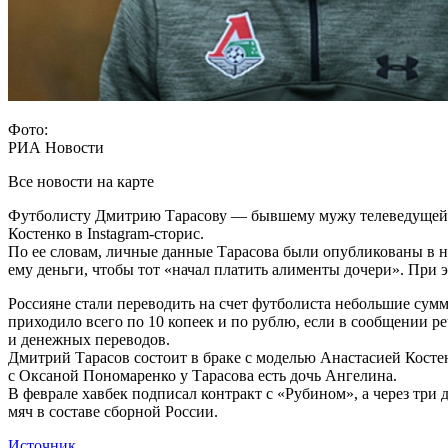
Фото:
РИА Новости
Все новости на карте
Футболисту Дмитрию Тарасову — бывшему мужу телеведущей Ол
Костенко в Instagram-сторис.
По ее словам, личные данные Тарасова были опубликованы в не
ему деньги, чтобы тот «начал платить алименты дочери». При 
Россияне стали переводить на счет футболиста небольшие сумм
приходило всего по 10 копеек и по рублю, если в сообщении ре
и денежных переводов.
Дмитрий Тарасов состоит в браке с моделью Анастасией Костенк
с Оксаной Пономаренко у Тарасова есть дочь Ангелина.
В феврале хавбек подписал контракт с «Рубином», а через три 
мяч в составе сборной России.
Источник