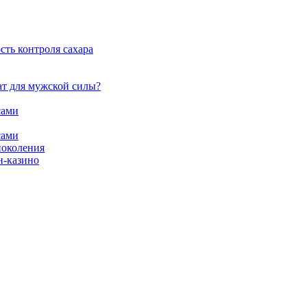
сть контроля сахара
ат для мужской силы?
сами
сами
поколения
н-казино