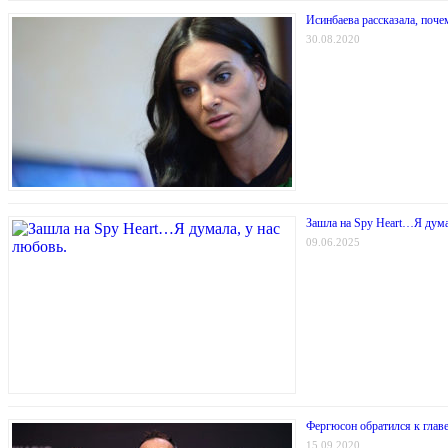
Исинбаева рассказала, поче
30.08.2020
Зашла на Spy Heart…Я дума
09.06.2025
Фергюсон обратился к главе
15.09.2020