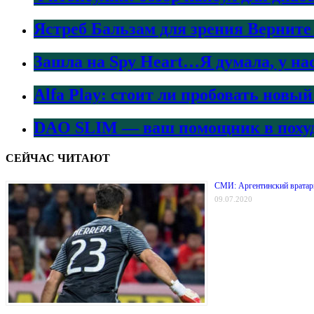
Ястреб Бальзам для зрения Верните
Зашла на Spy Heart…Я думала, у на
Alfa Play: стоит ли пробовать нов
DAO SLIM — ваш помощник в поху
СЕЙЧАС ЧИТАЮТ
СМИ: Аргентинский вратарь
09.07.2020