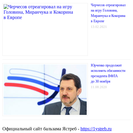
Черчесов отреагировал
на игру Головина,
Миранчука и Кокорина
в Европе
13.02.2021
Юрченко продолжит
исполнять обязанности
президента ВФЛА
до 30 ноября
11.08.2020
Официальный сайт бальзама Ястреб -
https://1ystreb.ru