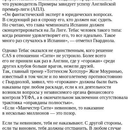
что руководитель Примеры завидует успеху Английской
премьер-лиги (АПЛ).
«Он фантастический эксперт в юридических вопросах.
В следующий раз я спрошу его, кто должен нас судить.
Но считаю, что глава чемпионата Испании должен
сконцентрироваться на Ла Лиге. Тебас человек такого типа:
когда решение удовлетворяет его, то все идеально. Такое
много раз случалось в Испании», — отметил Гвардиола.
Однако Тебас оказался не единственным, кого решение
CAS в отношении «Сити» не устроило. Более всего
его не приняли как раз в Англии, где у «горожан» среди
других клубов больше врагов, нежели друзей.
Так, главный тренер «Тоттенхэм Хотспур» Жозе Моуринью,
известный в том числе и по многолетнему противостоянию
с Гвардиолой, заявил, что «горожане» должны были быть
наказаны при любом раскладе, если к их деятельности
возникли вопросы у независимого органа финансового
контроля УЕФА, а в окончательном заключении отсутствовала
трактовка «оправданы полностью».
«Если «Манчестер Сити» невиновен, то наказание
в несколько миллионов — это позор.
Если ты невиновен, тебя не наказывают. С другой стороны,
если ты виновен, тебя должны отстранить. В любом случае