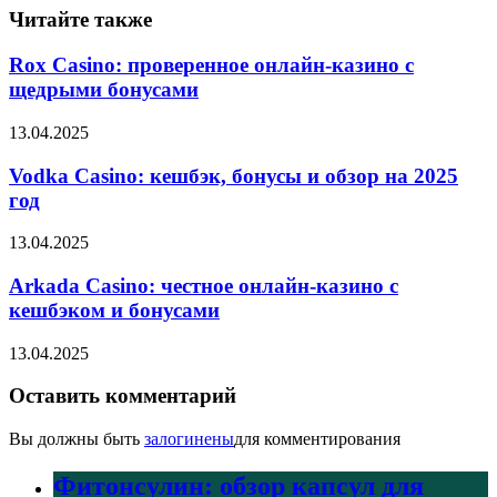
Читайте также
Rox Casino: проверенное онлайн-казино с
щедрыми бонусами
13.04.2025
Vodka Casino: кешбэк, бонусы и обзор на 2025
год
13.04.2025
Arkada Casino: честное онлайн-казино с
кешбэком и бонусами
13.04.2025
Оставить комментарий
Вы должны быть
залогинены
для комментирования
Фитонсулин: обзор капсул для