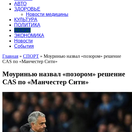
АВТО
ЗДОРОВЬЕ
Новости медицины
КУЛЬТУРА
ПОЛИТИКА
СПОРТ
ЭКОНОМИКА
Новости
События
Главная
»
СПОРТ
»
Моуринью назвал «позором» решение
CAS по «Манчестер Сити»
Моуринью назвал «позором» решение
CAS по «Манчестер Сити»