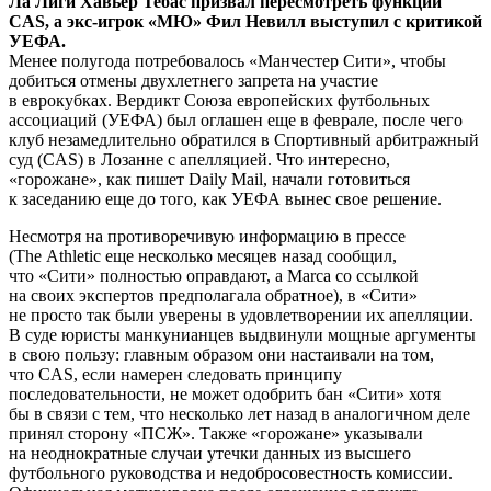
Ла Лиги Хавьер Тебас призвал пересмотреть функции
CAS, а экс-игрок «МЮ» Фил Невилл выступил с критикой
УЕФА.
Менее полугода потребовалось «Манчестер Сити», чтобы
добиться отмены двухлетнего запрета на участие
в еврокубках. Вердикт Союза европейских футбольных
ассоциаций (УЕФА) был оглашен еще в феврале, после чего
клуб незамедлительно обратился в Спортивный арбитражный
суд (CAS) в Лозанне с апелляцией. Что интересно,
«горожане», как пишет Daily Mail, начали готовиться
к заседанию еще до того, как УЕФА вынес свое решение.
Несмотря на противоречивую информацию в прессе
(The Athletic еще несколько месяцев назад сообщил,
что «Сити» полностью оправдают, а Marca со ссылкой
на своих экспертов предполагала обратное), в «Сити»
не просто так были уверены в удовлетворении их апелляции.
В суде юристы манкунианцев выдвинули мощные аргументы
в свою пользу: главным образом они настаивали на том,
что CAS, если намерен следовать принципу
последовательности, не может одобрить бан «Сити» хотя
бы в связи с тем, что несколько лет назад в аналогичном деле
принял сторону «ПСЖ». Также «горожане» указывали
на неоднократные случаи утечки данных из высшего
футбольного руководства и недобросовестность комиссии.