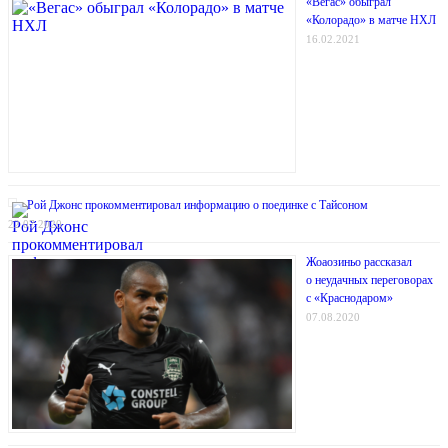
«Вегас» обыграл
«Колорадо» в матче НХЛ
16.02.2021
Рой Джонс прокомментировал информацию о поединке с Тайсоном
22.07.2020
Жоаозиньо рассказал
о неудачных переговорах
с «Краснодаром»
07.08.2020