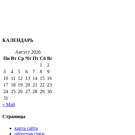
КАЛЕНДАРЬ
Август 2026
Пн
Вт
Ср
Чт
Пт
Сб
Вс
1
2
3
4
5
6
7
8
9
10
11
12
13
14
15
16
17
18
19
20
21
22
23
24
25
26
27
28
29
30
31
« Май
Страницы
карта сайта
обратная связь