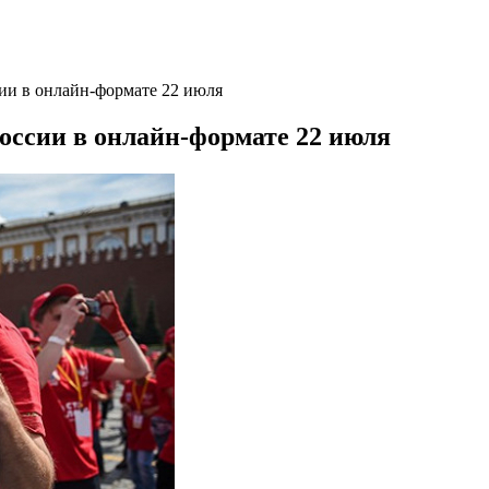
ии в онлайн-формате 22 июля
оссии в онлайн-формате 22 июля