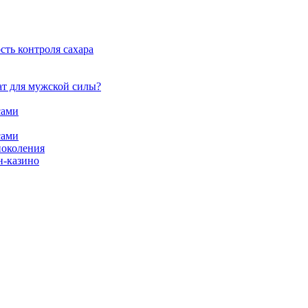
сть контроля сахара
ат для мужской силы?
сами
сами
поколения
н-казино