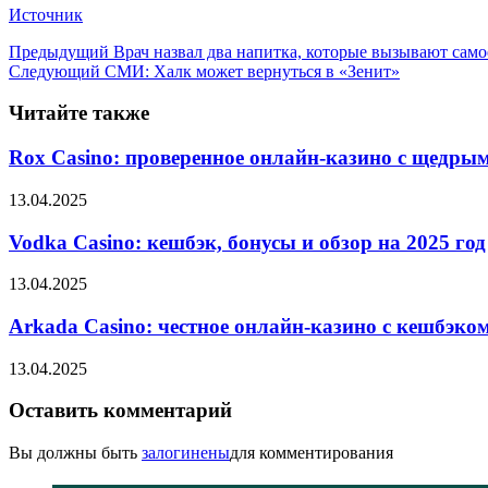
Источник
Предыдущий
Врач назвал два напитка, которые вызывают само
Следующий
СМИ: Халк может вернуться в «Зенит»
Читайте также
Rox Casino: проверенное онлайн-казино с щедры
13.04.2025
Vodka Casino: кешбэк, бонусы и обзор на 2025 год
13.04.2025
Arkada Casino: честное онлайн-казино с кешбэко
13.04.2025
Оставить комментарий
Вы должны быть
залогинены
для комментирования