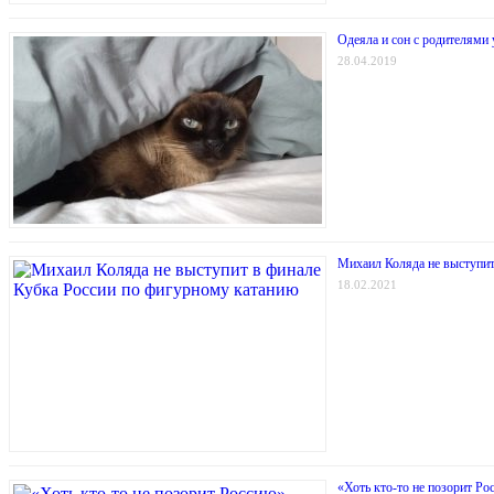
Одеяла и сон с родителями 
28.04.2019
Михаил Коляда не выступит
18.02.2021
«Хоть кто-то не позорит Ро