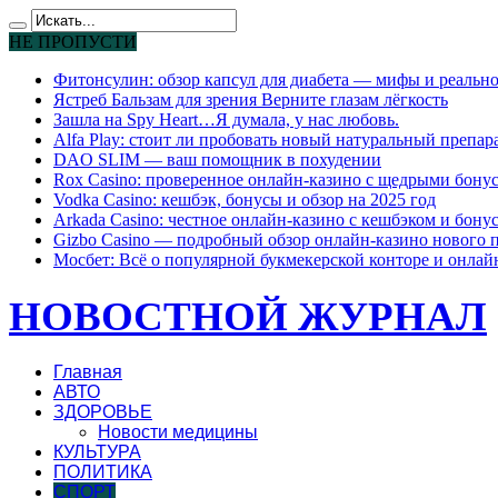
НЕ ПРОПУСТИ
Фитонсулин: обзор капсул для диабета — мифы и реально
Ястреб Бальзам для зрения Верните глазам лёгкость
Зашла на Spy Heart…Я думала, у нас любовь.
Alfa Play: стоит ли пробовать новый натуральный препар
DAO SLIM — ваш помощник в похудении
Rox Casino: проверенное онлайн-казино с щедрыми бону
Vodka Casino: кешбэк, бонусы и обзор на 2025 год
Arkada Casino: честное онлайн-казино с кешбэком и бону
Gizbo Casino — подробный обзор онлайн-казино нового 
Мосбет: Всё о популярной букмекерской конторе и онлай
НОВОСТНОЙ ЖУРНАЛ
Главная
АВТО
ЗДОРОВЬЕ
Новости медицины
КУЛЬТУРА
ПОЛИТИКА
СПОРТ