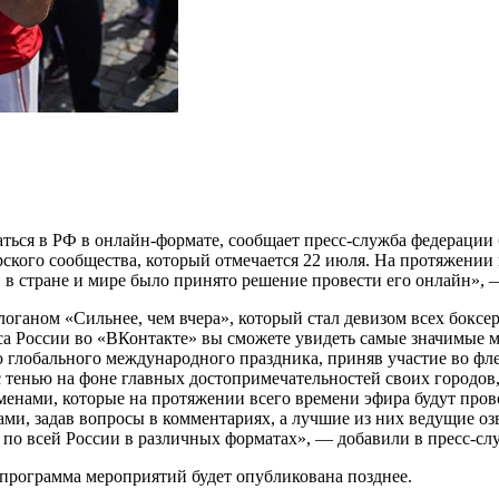
ься в РФ в онлайн-формате, сообщает пресс-служба федерации 
кого сообщества, который отмечается 22 июля. На протяжении 
и в стране и мире было принято решение провести его онлайн», 
слоганом «Сильнее, чем вчера», который стал девизом всех боксе
са России во «ВКонтакте» вы сможете увидеть самые значимые м
ью глобального международного праздника, приняв участие во ф
ью на фоне главных достопримечательностей своих городов, п
менами, которые на протяжении всего времени эфира будут пров
ми, задав вопросы в комментариях, а лучшие из них ведущие оз
 по всей России в различных форматах», — добавили в пресс-сл
ая программа мероприятий будет опубликована позднее.