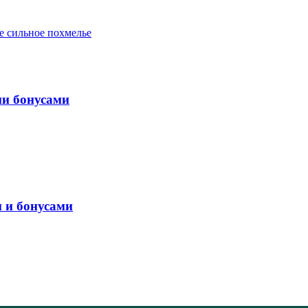
е сильное похмелье
ми бонусами
м и бонусами