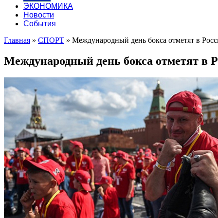
ЭКОНОМИКА
Новости
События
Главная
»
СПОРТ
»
Международный день бокса отметят в Росс
Международный день бокса отметят в Р