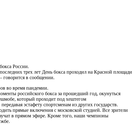
бокса России.
последних трех лет День бокса проходил на Красной площади
— говорится в сообщении.
ров во время пандемии.
оменты российского бокса за прошедший год, окунуться
лешмобе, который проходит под хештегом
ередавая эстафету спортсменам из других государств.
одить прямые включения с московской студией. Все зрители
вучат в прямом эфире. Кроме того, наши чемпионы
ужбе.