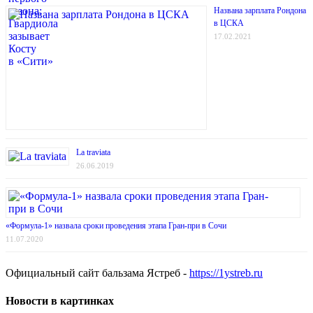
Названа зарплата Рондона
в ЦСКА
17.02.2021
La traviata
26.06.2019
«Формула-1» назвала сроки проведения этапа Гран-при в Сочи
11.07.2020
Официальный сайт бальзама Ястреб -
https://1ystreb.ru
Новости в картинках