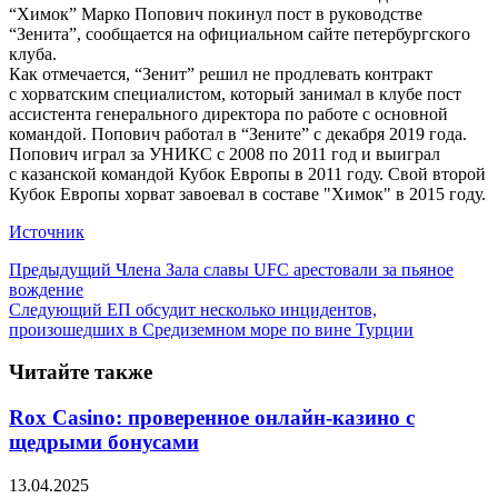
“Химок” Марко Попович покинул пост в руководстве
“Зенита”, сообщается на официальном сайте петербургского
клуба.
Как отмечается, “Зенит” решил не продлевать контракт
с хорватским специалистом, который занимал в клубе пост
ассистента генерального директора по работе с основной
командой. Попович работал в “Зените” с декабря 2019 года.
Попович играл за УНИКС с 2008 по 2011 год и выиграл
с казанской командой Кубок Европы в 2011 году. Свой второй
Кубок Европы хорват завоевал в составе "Химок" в 2015 году.
Источник
Предыдущий
Члена Зала славы UFC арестовали за пьяное
вождение
Следующий
ЕП обсудит несколько инцидентов,
произошедших в Средиземном море по вине Турции
Читайте также
Rox Casino: проверенное онлайн-казино с
щедрыми бонусами
13.04.2025