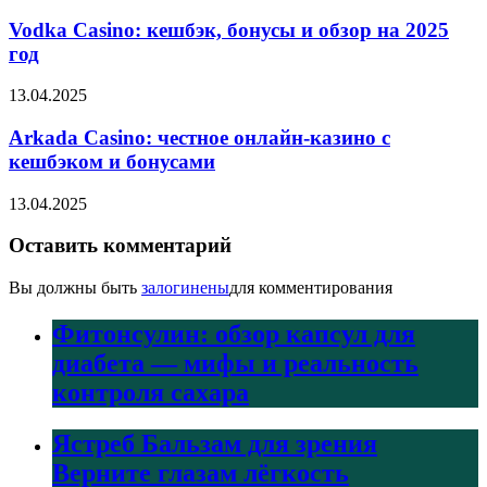
Vodka Casino: кешбэк, бонусы и обзор на 2025
год
13.04.2025
Arkada Casino: честное онлайн-казино с
кешбэком и бонусами
13.04.2025
Оставить комментарий
Вы должны быть
залогинены
для комментирования
Фитонсулин: обзор капсул для
диабета — мифы и реальность
контроля сахара
Ястреб Бальзам для зрения
Верните глазам лёгкость