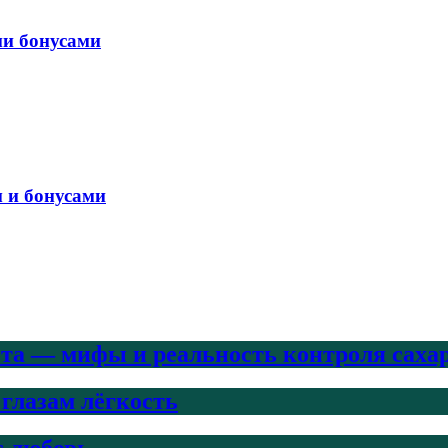
ми бонусами
м и бонусами
ета — мифы и реальность контроля саха
 глазам лёгкость
с любовь.