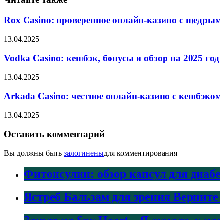
Rox Casino: проверенное онлайн-казино с щедры
13.04.2025
Vodka Casino: кешбэк, бонусы и обзор на 2025 год
13.04.2025
Arkada Casino: честное онлайн-казино с кешбэко
13.04.2025
Оставить комментарий
Вы должны быть
залогинены
для комментирования
Фитонсулин: обзор капсул для диаб
Ястреб Бальзам для зрения Верните
Зашла на Spy Heart…Я думала, у на