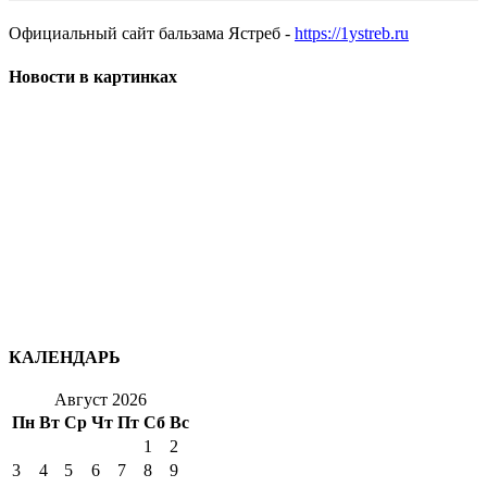
Официальный сайт бальзама Ястреб -
https://1ystreb.ru
Новости в картинках
КАЛЕНДАРЬ
Август 2026
Пн
Вт
Ср
Чт
Пт
Сб
Вс
1
2
3
4
5
6
7
8
9