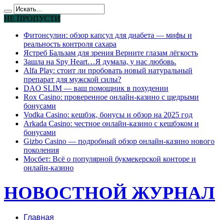
НЕ ПРОПУСТИ
Фитонсулин: обзор капсул для диабета — мифы и
реальность контроля сахара
Ястреб Бальзам для зрения Верните глазам лёгкость
Зашла на Spy Heart…Я думала, у нас любовь.
Alfa Play: стоит ли пробовать новый натуральный
препарат для мужской силы?
DAO SLIM — ваш помощник в похудении
Rox Casino: проверенное онлайн-казино с щедрыми
бонусами
Vodka Casino: кешбэк, бонусы и обзор на 2025 год
Arkada Casino: честное онлайн-казино с кешбэком и
бонусами
Gizbo Casino — подробный обзор онлайн-казино нового
поколения
Мосбет: Всё о популярной букмекерской конторе и
онлайн-казино
НОВОСТНОЙ ЖУРНАЛ
Главная