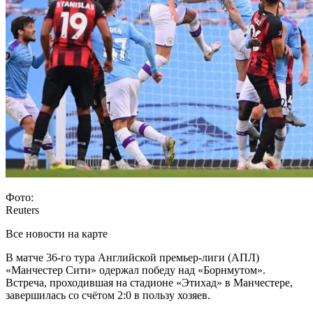
Фото:
Reuters
Все новости на карте
В матче 36-го тура Английской премьер-лиги (АПЛ)
«Манчестер Сити» одержал победу над «Борнмутом».
Встреча, проходившая на стадионе «Этихад» в Манчестере,
завершилась со счётом 2:0 в пользу хозяев.