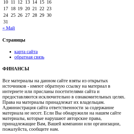
10
11
12
13
14
15
16
17
18
19
20
21
22
23
24
25
26
27
28
29
30
31
« Май
Страницы
карта сайта
обратная связь
ФИНАНСЫ
Все материалы на данном сайте взяты из открытых
источников - имеют обратную ссылку на материал в
интернете или присланы посетителями сайта и
предоставляются исключительно в ознакомительных целях.
Права на материалы принадлежат их владельцам.
Администрация сайта ответственности за содержание
материала не несет. Если Вы обнаружили на нашем сайте
материалы, которые нарушают авторские права,
принадлежащие Вам, Вашей компании или организации,
пожалуйста, сообщите нам.