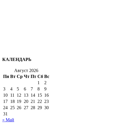
КАЛЕНДАРЬ
Август 2026
Пн
Вт
Ср
Чт
Пт
Сб
Вс
1
2
3
4
5
6
7
8
9
10
11
12
13
14
15
16
17
18
19
20
21
22
23
24
25
26
27
28
29
30
31
« Май