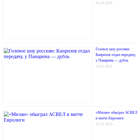
08.10.2020
Голевое шоу россиян:
Капризов отдал передачу,
у Панарина — дубль
18.01.2021
«Милан» обыграл АСВЕЛ
в матче Евролиги
11.10.2020