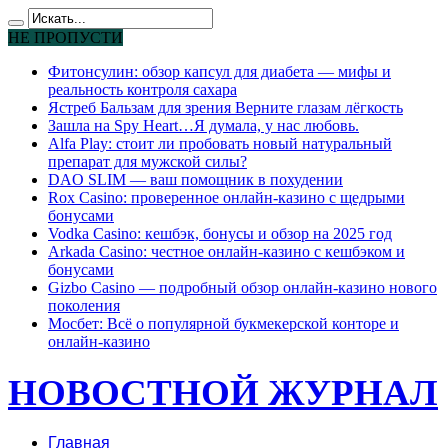
НЕ ПРОПУСТИ
Фитонсулин: обзор капсул для диабета — мифы и
реальность контроля сахара
Ястреб Бальзам для зрения Верните глазам лёгкость
Зашла на Spy Heart…Я думала, у нас любовь.
Alfa Play: стоит ли пробовать новый натуральный
препарат для мужской силы?
DAO SLIM — ваш помощник в похудении
Rox Casino: проверенное онлайн-казино с щедрыми
бонусами
Vodka Casino: кешбэк, бонусы и обзор на 2025 год
Arkada Casino: честное онлайн-казино с кешбэком и
бонусами
Gizbo Casino — подробный обзор онлайн-казино нового
поколения
Мосбет: Всё о популярной букмекерской конторе и
онлайн-казино
НОВОСТНОЙ ЖУРНАЛ
Главная