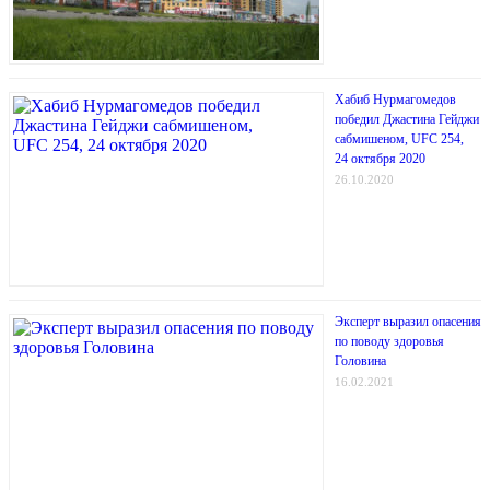
Хабиб Нурмагомедов
победил Джастина Гейджи
сабмишеном, UFC 254,
24 октября 2020
26.10.2020
Эксперт выразил опасения
по поводу здоровья
Головина
16.02.2021