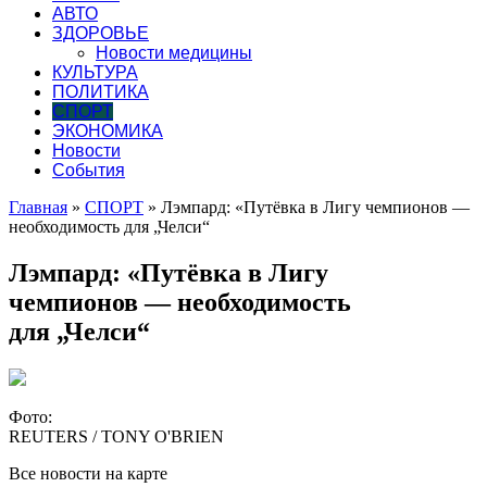
АВТО
ЗДОРОВЬЕ
Новости медицины
КУЛЬТУРА
ПОЛИТИКА
СПОРТ
ЭКОНОМИКА
Новости
События
Главная
»
СПОРТ
»
Лэмпард: «Путёвка в Лигу чемпионов —
необходимость для „Челси“
Лэмпард: «Путёвка в Лигу
чемпионов — необходимость
для „Челси“
Фото:
REUTERS / TONY O'BRIEN
Все новости на карте