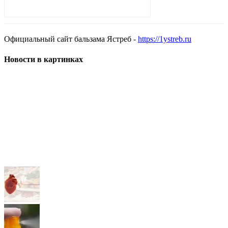
Официальный сайт бальзама Ястреб -
https://1ystreb.ru
Новости в картинках