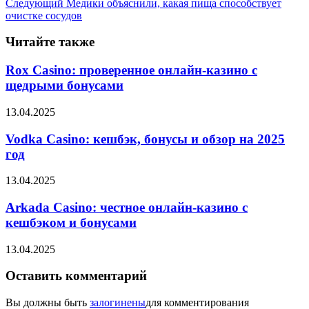
Следующий
Медики объяснили, какая пища способствует
очистке сосудов
Читайте также
Rox Casino: проверенное онлайн-казино с
щедрыми бонусами
13.04.2025
Vodka Casino: кешбэк, бонусы и обзор на 2025
год
13.04.2025
Arkada Casino: честное онлайн-казино с
кешбэком и бонусами
13.04.2025
Оставить комментарий
Вы должны быть
залогинены
для комментирования