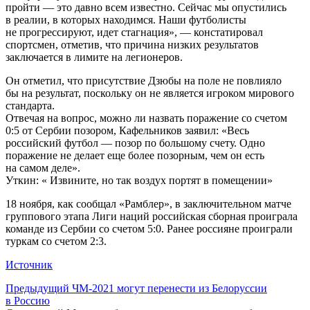
пройти — это давно всем известно. Сейчас мы опустились
в реалии, в которых находимся. Наши футболисты
не прогрессируют, идет стагнация», — констатировал
спортсмен, отметив, что причина низких результатов
заключается в лимите на легионеров.
Он отметил, что присутствие Дзюбы на поле не повлияло
бы на результат, поскольку он не является игроком мирового
стандарта.
Отвечая на вопрос, можно ли назвать поражение со счетом
0:5 от Сербии позором, Кафельников заявил: «Весь
российский футбол — позор по большому счету. Одно
поражение не делает еще более позорным, чем он есть
на самом деле».
Уткин: « Извините, но так воздух портят в помещении»
18 ноября, как сообщал «Рамблер», в заключительном матче
группового этапа Лиги наций российская сборная проиграла
команде из Сербии со счетом 5:0. Ранее россияне проиграли
туркам со счетом 2:3.
Источник
Предыдущий
ЧМ-2021 могут перенести из Белоруссии
в Россию