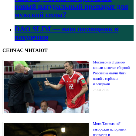
новый натуральный препарат для
мужской силы?
DAO SLIM — ваш помощник в
похудении
СЕЙЧАС ЧИТАЮТ
Мостовой и Луценко
вошли в состав сборной
России на матчи Лиги
наций с сербами
и венграми
26.08.2020
Мика Таанила: «Я
заворожен историями
провалов и