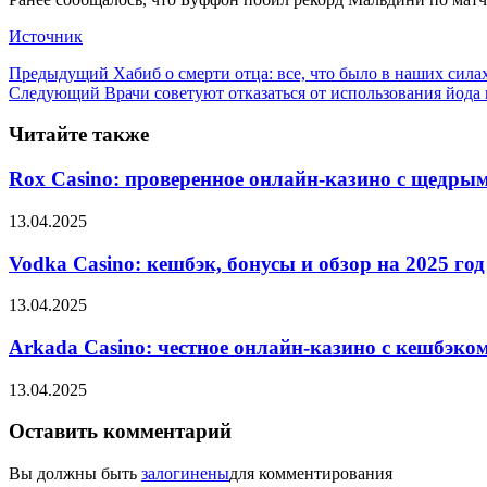
Источник
Предыдущий
Хабиб о смерти отца: все, что было в наших сила
Следующий
Врачи советуют отказаться от использования йода 
Читайте также
Rox Casino: проверенное онлайн-казино с щедры
13.04.2025
Vodka Casino: кешбэк, бонусы и обзор на 2025 год
13.04.2025
Arkada Casino: честное онлайн-казино с кешбэко
13.04.2025
Оставить комментарий
Вы должны быть
залогинены
для комментирования