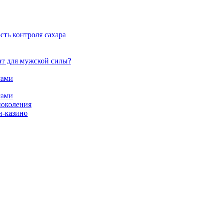
сть контроля сахара
ат для мужской силы?
сами
сами
поколения
н-казино