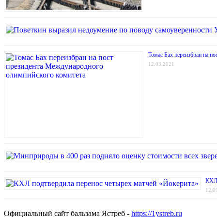
Томас Бах переизбран на п
12.03.2021
КХЛ 
12.0
Официальный сайт бальзама Ястреб -
https://1ystreb.ru