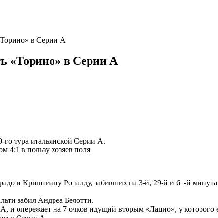
«Торино» в Серии А
ь «Торино» в Серии А
-го тура итальянской Серии А.
 4:1 в пользу хозяев поля.
до и Криштиану Роналду, забивших на 3-й, 29-й и 61-й минутах.
льти забил Андреа Белотти.
, и опережает на 7 очков идущий вторым «Лацио», у которого ес
ам в Серии А.