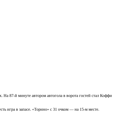
 На 87-й минуте автором автогола в ворота гостей стал Коффи
ть игра в запасе. «Торино» с 31 очком — на 15-м месте.