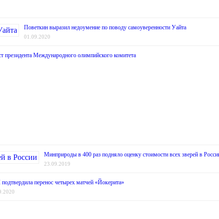
Поветкин выразил недоумение по поводу самоуверенности Уайта
01.09.2020
ост президента Международного олимпийского комитета
Минприроды в 400 раз подняло оценку стоимости всех зверей в Росси
23.09.2019
подтвердила перенос четырех матчей «Йокерита»
9.2020