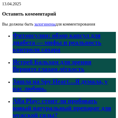
13.04.2025
Оставить комментарий
Вы должны быть
залогинены
для комментирования
Фитонсулин: обзор капсул для
диабета — мифы и реальность
контроля сахара
Ястреб Бальзам для зрения
Верните глазам лёгкость
Зашла на Spy Heart…Я думала, у
нас любовь.
Alfa Play: стоит ли пробовать
новый натуральный препарат для
мужской силы?