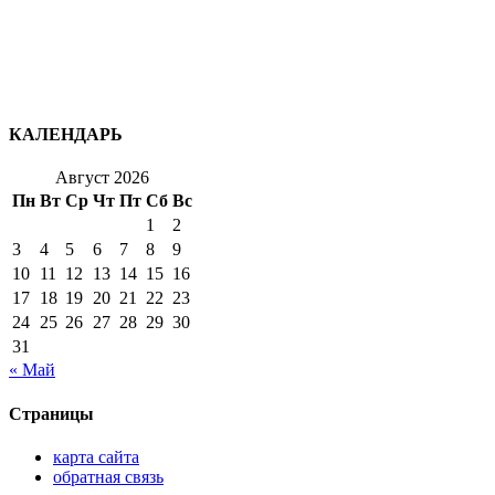
КАЛЕНДАРЬ
Август 2026
Пн
Вт
Ср
Чт
Пт
Сб
Вс
1
2
3
4
5
6
7
8
9
10
11
12
13
14
15
16
17
18
19
20
21
22
23
24
25
26
27
28
29
30
31
« Май
Страницы
карта сайта
обратная связь