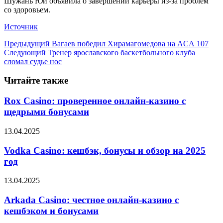
Шужань Юй объявила о завершении карьеры из-за проблем
со здоровьем.
Источник
Предыдущий
Вагаев победил Хирамагомедова на ACA 107
Следующий
Тренер ярославского баскетбольного клуба
сломал судье нос
Читайте также
Rox Casino: проверенное онлайн-казино с
щедрыми бонусами
13.04.2025
Vodka Casino: кешбэк, бонусы и обзор на 2025
год
13.04.2025
Arkada Casino: честное онлайн-казино с
кешбэком и бонусами