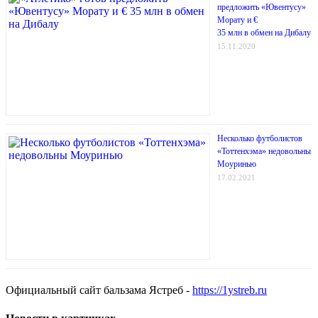
предложить «Ювентусу»
Морату и €
35 млн в обмен на Дибалу
15.11.2020
Несколько футболистов
«Тоттенхэма» недовольны
Моуринью
17.02.2021
Официальный сайт бальзама Ястреб -
https://1ystreb.ru