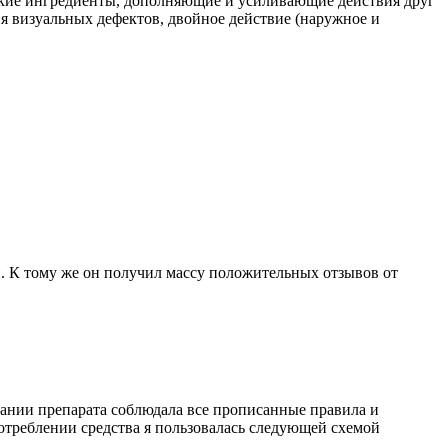
дкие ингредиенты, дополняющие и усиливающие действия друг
ия визуальных дефектов, двойное действие (наружное и
и. К тому же он получил массу положительных отзывов от
ании препарата соблюдала все прописанные правила и
потреблении средства я пользовалась следующей схемой