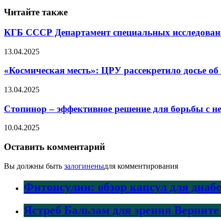
Читайте также
КГБ СССР Департамент специальных исследов
13.04.2025
«Космическая месть»: ЦРУ рассекретило досье об
13.04.2025
Стопинор – эффективное решение для борьбы с 
10.04.2025
Оставить комментарий
Вы должны быть
залогинены
для комментирования
Фитонсулин: обзор капсул для диаб
Ястреб Бальзам для зрения Верните