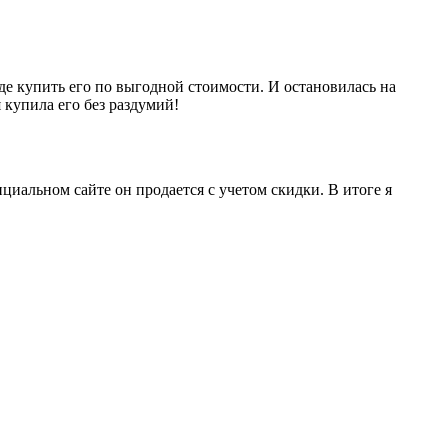
де купить его по выгодной стоимости. И остановилась на
купила его без раздумий!
иальном сайте он продается с учетом скидки. В итоге я