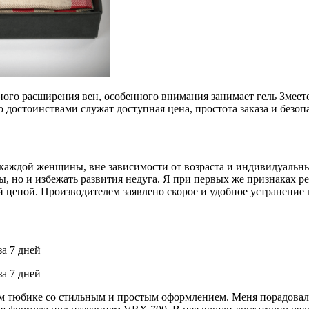
ного расширения вен, особенного внимания занимает гель Змеет
 достоинствами служат доступная цена, простота заказа и безоп
каждой женщины, вне зависимости от возраста и индивидуальны
мы, но и избежать развития недуга. Я при первых же признаках 
еной. Производителем заявлено скорое и удобное устранение вар
 тюбике со стильным и простым оформлением. Меня порадовало 