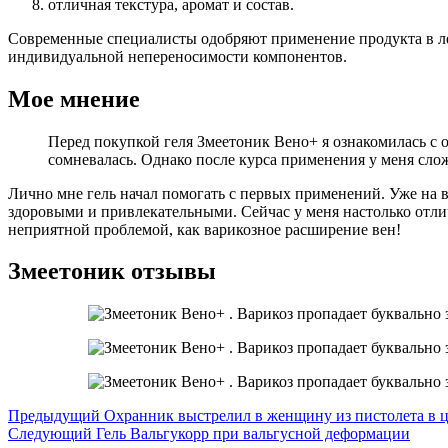
отличная текстура, аромат и состав.
Современные специалисты одобряют применение продукта в ле
индивидуальной непереносимости компонентов.
Мое мнение
Перед покупкой геля Змеетоник Вено+ я ознакомилась с 
сомневалась. Однако после курса применения у меня слож
Лично мне гель начал помогать с первых применений. Уже на в
здоровыми и привлекательными. Сейчас у меня настолько отличн
неприятной проблемой, как варикозное расширение вен!
Змеетоник отзывы
Предыдущий
Охранник выстрелил в женщину из пистолета в 
Следующий
Гель Вальгукорр при вальгусной деформации