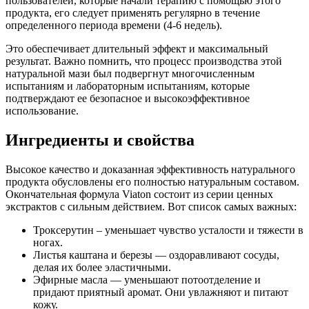
пользователей, которые начали терапию с помощью этого
продукта, его следует применять регулярно в течение
определенного периода времени (4-6 недель).
Это обеспечивает длительный эффект и максимальный
результат. Важно помнить, что процесс производства этой
натуральной мази был подвергнут многочисленным
испытаниям и лабораторным испытаниям, которые
подтверждают ее безопасное и высокоэффективное
использование.
Ингредиенты и свойства
Высокое качество и доказанная эффективность натурального
продукта обусловлены его полностью натуральным составом.
Окончательная формула Viaton состоит из серии ценных
экстрактов с сильным действием. Вот список самых важных:
Троксерутин – уменьшает чувство усталости и тяжести в
ногах.
Листья каштана и березы — оздоравливают сосуды,
делая их более эластичными.
Эфирные масла — уменьшают потоотделение и
придают приятный аромат. Они увлажняют и питают
кожу.