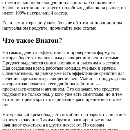
стремительно набирающую популярность. Его название
Viaton, и в отличие от других подобных добавок на рынке, он
имеет 100% натуральный состав.
Если вам интересно узнать больше об этом инновационном
натуральном продукте, прочитайте всю статью.
Что такое Виатон?
На самом деле это эффективная и проверенная формула,
которая борется с варикозным расширением вен и отеками.
Продукт выделяется своим составом и высоким качеством.
Над созданием крема работала команда ученых и врачей.
Следовательно, на рынке уже есть эффективное средство для
лечения варикозного расширения вен. Viaton — продукт, сила
которого заключается в его двойном действии —
профилактическом и активном. Это означает, что средство
подходит не только тем, у кого уже есть симптомы, но и тем,
кто хочет предотвратить варикозное расширение вен и отек
ног.
Натуральный крем обладает способностью заряжать энергией
и питать кожу ног. Таким образом, расширенные вены
начинают сужаться, а вздутия исчезают. По словам