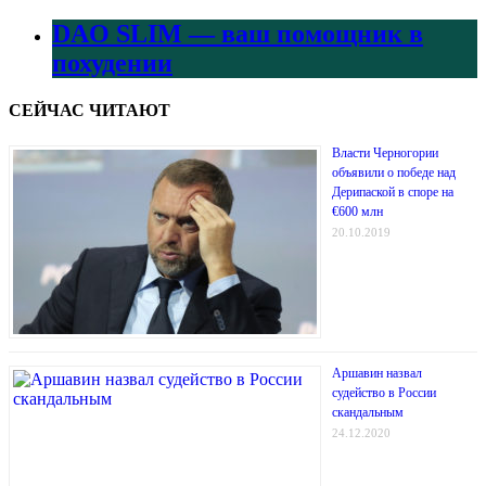
DAO SLIM — ваш помощник в
похудении
СЕЙЧАС ЧИТАЮТ
Власти Черногории
объявили о победе над
Дерипаской в споре на
€600 млн
20.10.2019
Аршавин назвал
судейство в России
скандальным
24.12.2020