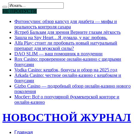
НЕ ПРОПУСТИ
Фитонсулин: обзор капсул для диабета — мифы и
реальность контроля сахара
Ястреб Бальзам для зрения Верните глазам лёгкость
Зашла на Spy Heart…Я думала, у нас любовь.
Alfa Play: стоит ли пробовать новый натуральный
препарат для мужской силы?
DAO SLIM — ваш помощник в похудении
Rox Casino: проверенное онлайн-казино с щедрыми
бонусами
Vodka Casino: кешбэк, бонусы и обзор на 2025 год
Arkada Casino: честное онлайн-казино с кешбэком и
бонусами
Gizbo Casino — подробный обзор онлайн-казино нового
поколения
Мосбет: Всё о популярной букмекерской конторе и
онлайн-казино
НОВОСТНОЙ ЖУРНАЛ
Главная