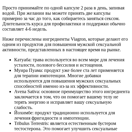
Просто принимайте по одной капсуле 2 раза в день, запивая
водой. При желании вы можете принять две капсулы
примерно за час до того, как собираетесь заняться сексом.
Длительность курса для профилактики и поддержки обычно
составляет 4-6 недель.
Ниже перечислены ингредиенты Viagron, которые делают его
одним из продуктов для повышения мужской сексуальной
активности, представленных в настоящее время на рынке.
Катуаба: трава используется во всем мире для лечения
усталости, полового бессилия и истощения.
Муира Пуама: продукт уже более ста лет применяется
для терапии импотенции. Многие добавки
используются для повышения мужских сексуальных
способностей именно из-за их эффективности.
Avena Sativa: основное преимущество этого ингредиента
заключается в том, что он помогает вашему телу не
терять энергию и исправляет вашу сексуальную
слабость.
Йохимбе: продукт традиционно используется для
лечения фригидности и импотенции.
Tribulus Terrestris: является естественным бустером
тестостерона. Это помогает улучшить сексуальные