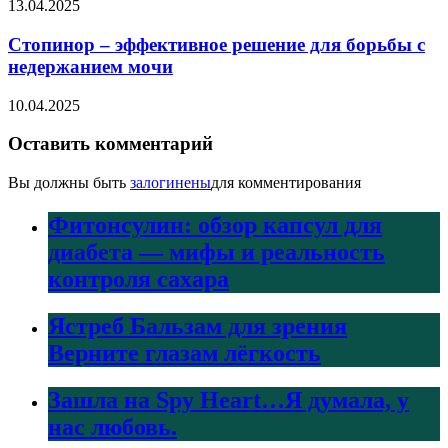
13.04.2025
Стопинор – эффективное решение для борьбы с
недержанием мочи
10.04.2025
Оставить комментарий
Вы должны быть
залогинены
для комментирования
Фитонсулин: обзор капсул для
диабета — мифы и реальность
контроля сахара
Ястреб Бальзам для зрения
Верните глазам лёгкость
Зашла на Spy Heart…Я думала, у
нас любовь.