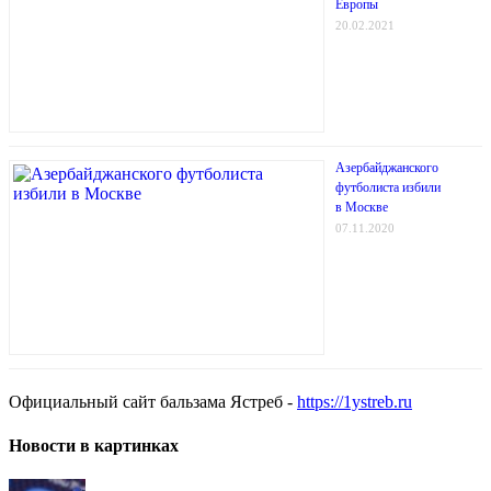
Европы
20.02.2021
Азербайджанского
футболиста избили
в Москве
07.11.2020
Официальный сайт бальзама Ястреб -
https://1ystreb.ru
Новости в картинках