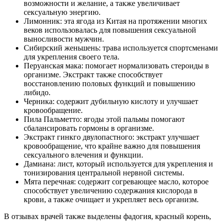
возможности и желание, а также увеличивает
сексуальную энергию.
Лимонник: эта ягода из Китая на протяжении многих
веков использовалась для повышения сексуальной
выносливости мужчин.
Сибирский женьшень: трава используется спортсменами
для укрепления своего тела.
Перуанская мака: помогает нормализовать стероиды в
организме. Экстракт также способствует
восстановлению половых функций и повышению
либидо.
Черника: содержит дубильную кислоту и улучшает
кровообращение.
Пила Пальметто: ягоды этой пальмы помогают
сбалансировать гормоны в организме.
Экстракт гинкго двулопастного: экстракт улучшает
кровообращение, что крайне важно для повышения
сексуального влечения и функции.
Дамиана: лист, который используется для укрепления и
тонизирования центральной нервной системы.
Мята перечная: содержит согревающее масло, которое
способствует увеличению содержания кислорода в
крови, а также очищает и укрепляет весь организм.
В отзывах врачей также выделены фадогия, красный корень,