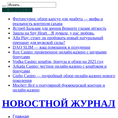
НЕ ПРОПУСТИ
Фитонсулин: обзор капсул для диабета — мифы и
реальность контроля сахара
Ястреб Бальзам для зрения Верните глазам лёгкость
Зашла на Spy Heart…Я думала, у нас любовь.
Alfa Play: стоит ли пробовать новый натуральный
препарат для мужской силы?
DAO SLIM — ваш помощник в похудении
Rox Casino: проверенное онлайн-казино с щедрыми
бонусами
Vodka Casino: кешбэк, бонусы и обзор на 2025 год
Arkada Casino: честное онлайн-казино с кешбэком и
бонусами
Gizbo Casino — подробный обзор онлайн-казино нового
поколения
Мосбет: Всё о популярной букмекерской конторе и
онлайн-казино
НОВОСТНОЙ ЖУРНАЛ
Главная