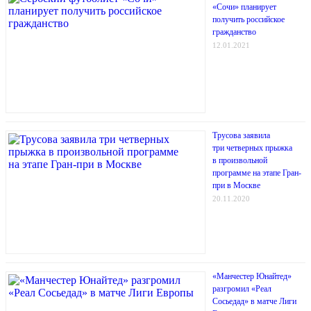
«Сочи» планирует
получить российское
гражданство
12.01.2021
Трусова заявила
три четверных прыжка
в произвольной
программе на этапе Гран-
при в Москве
20.11.2020
«Манчестер Юнайтед»
разгромил «Реал
Сосьедад» в матче Лиги