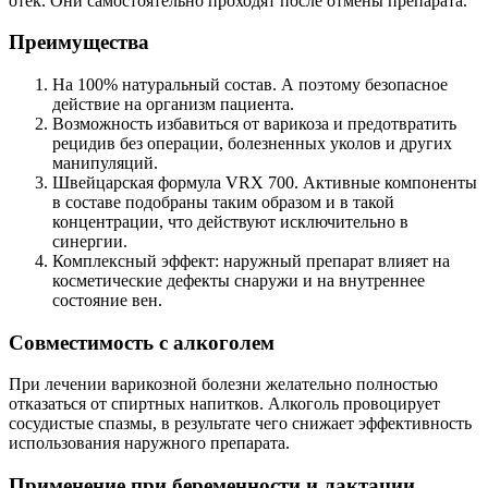
отёк. Они самостоятельно проходят после отмены препарата.
Преимущества
На 100% натуральный состав. А поэтому безопасное
действие на организм пациента.
Возможность избавиться от варикоза и предотвратить
рецидив без операции, болезненных уколов и других
манипуляций.
Швейцарская формула VRX 700. Активные компоненты
в составе подобраны таким образом и в такой
концентрации, что действуют исключительно в
синергии.
Комплексный эффект: наружный препарат влияет на
косметические дефекты снаружи и на внутреннее
состояние вен.
Совместимость с алкоголем
При лечении варикозной болезни желательно полностью
отказаться от спиртных напитков. Алкоголь провоцирует
сосудистые спазмы, в результате чего снижает эффективность
использования наружного препарата.
Применение при беременности и лактации