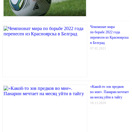
Чемпионат мира
по борьбе 2022 года
перенесен из Красноярска
в Белград
07.02.2021
«Какой-то зов предков
во мне». Панарин мечтает
на месяц уйти в тайгу
18.11.2020