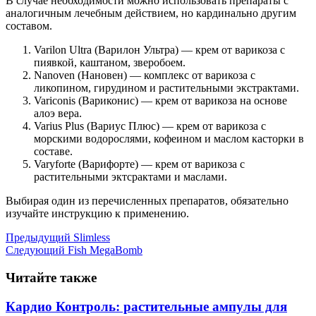
В случае необходимости можно использовать препараты с
аналогичным лечебным действием, но кардинально другим
составом.
Varilon Ultra (Варилон Ультра) — крем от варикоза с
пиявкой, каштаном, зверобоем.
Nanoven (Нановен) — комплекс от варикоза с
ликопином, гирудином и растительными экстрактами.
Variconis (Вариконис) — крем от варикоза на основе
алоэ вера.
Varius Plus (Вариус Плюс) — крем от варикоза с
морскими водорослями, кофеином и маслом касторки в
составе.
Varyforte (Варифорте) — крем от варикоза с
растительными эктсрактами и маслами.
Выбирая один из перечисленных препаратов, обязательно
изучайте инструкцию к применению.
Предыдущий
Slimless
Следующий
Fish MegaBomb
Читайте также
Кардио Контроль: растительные ампулы для