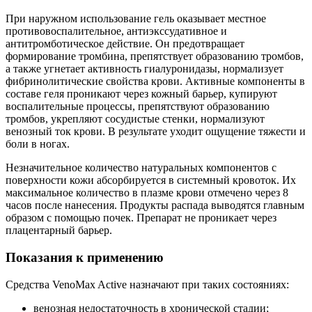
При наружном использование гель оказывает местное
противовоспалительное, антиэкссудативное и
антитромботическое действие. Он предотвращает
формирование тромбина, препятствует образованию тромбов,
а также угнетает активность гиалуронидазы, нормализует
фибринолитические свойства крови. Активные компоненты в
составе геля проникают через кожный барьер, купируют
воспалительные процессы, препятствуют образованию
тромбов, укрепляют сосудистые стенки, нормализуют
венозный ток крови. В результате уходит ощущение тяжести и
боли в ногах.
Незначительное количество натуральных компонентов с
поверхности кожи абсорбируется в системный кровоток. Их
максимальное количество в плазме крови отмечено через 8
часов после нанесения. Продукты распада выводятся главным
образом с помощью почек. Препарат не проникает через
плацентарный барьер.
Показания к применению
Средства VenoMax Active назначают при таких состояниях:
венозная недостаточность в хронической стадии;