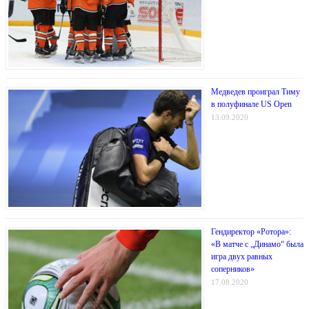
Медведев проиграл Тиму
в полуфинале US Open
13.09.2020
Гендиректор «Ротора»:
«В матче с „Динамо“ была
игра двух равных
соперников»
17.08.2020