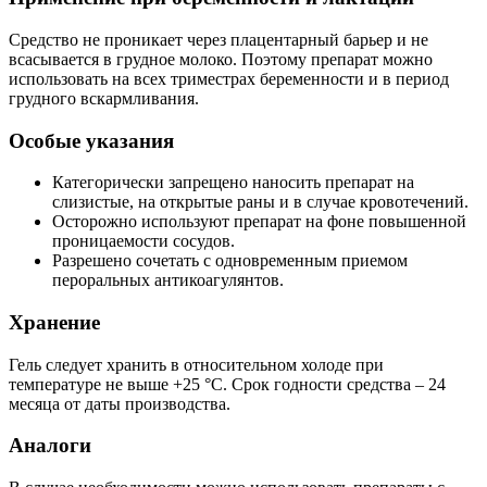
Средство не проникает через плацентарный барьер и не
всасывается в грудное молоко. Поэтому препарат можно
использовать на всех триместрах беременности и в период
грудного вскармливания.
Особые указания
Категорически запрещено наносить препарат на
слизистые, на открытые раны и в случае кровотечений.
Осторожно используют препарат на фоне повышенной
проницаемости сосудов.
Разрешено сочетать с одновременным приемом
пероральных антикоагулянтов.
Хранение
Гель следует хранить в относительном холоде при
температуре не выше +25 °C. Срок годности средства – 24
месяца от даты производства.
Аналоги