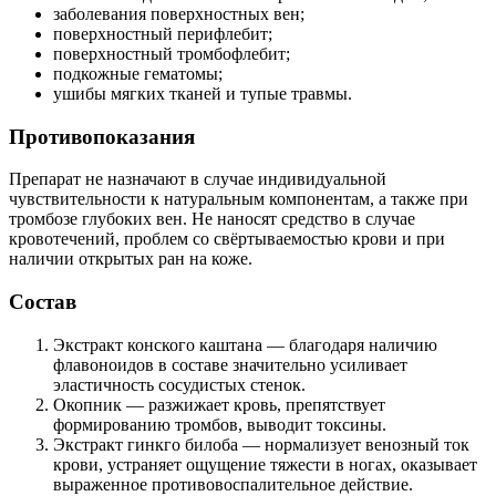
заболевания поверхностных вен;
поверхностный перифлебит;
поверхностный тромбофлебит;
подкожные гематомы;
ушибы мягких тканей и тупые травмы.
Противопоказания
Препарат не назначают в случае индивидуальной
чувствительности к натуральным компонентам, а также при
тромбозе глубоких вен. Не наносят средство в случае
кровотечений, проблем со свёртываемостью крови и при
наличии открытых ран на коже.
Состав
Экстракт конского каштана — благодаря наличию
флавоноидов в составе значительно усиливает
эластичность сосудистых стенок.
Окопник — разжижает кровь, препятствует
формированию тромбов, выводит токсины.
Экстракт гинкго билоба — нормализует венозный ток
крови, устраняет ощущение тяжести в ногах, оказывает
выраженное противовоспалительное действие.