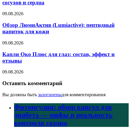
сосудов и сердца
09.08.2026
Обзор ЛюмиАктив (Lumiactive): пептидный
напиток для кожи
09.08.2026
Капли Око Плюс для глаз: состав, эффект и
отзывы
09.08.2026
Оставить комментарий
Вы должны быть
залогинены
для комментирования
Фитонсулин: обзор капсул для
диабета — мифы и реальность
контроля сахара