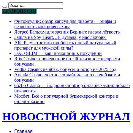
НЕ ПРОПУСТИ
Фитонсулин: обзор капсул для диабета — мифы и
реальность контроля сахара
Ястреб Бальзам для зрения Верните глазам лёгкость
Зашла на Spy Heart…Я думала, у нас любовь.
Alfa Play: стоит ли пробовать новый натуральный
препарат для мужской силы?
DAO SLIM — ваш помощник в похудении
Rox Casino: проверенное онлайн-казино с щедрыми
бонусами
Vodka Casino: кешбэк, бонусы и обзор на 2025 год
Arkada Casino: честное онлайн-казино с кешбэком и
бонусами
Gizbo Casino — подробный обзор онлайн-казино нового
поколения
Мосбет: Всё о популярной букмекерской конторе и
онлайн-казино
НОВОСТНОЙ ЖУРНАЛ
Главная