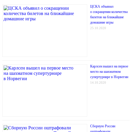
ЦСКА объявил
о сокращении количества
билетов на ближайшие
домашние игры
25.10.2020
Карлсен вышел на первое
место на шахматном
супертурнире в Норвегии
14.10.2020
Сборную России
оштрафовали