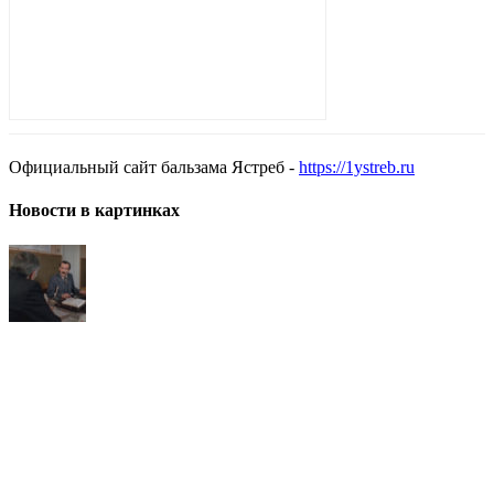
Официальный сайт бальзама Ястреб -
https://1ystreb.ru
Новости в картинках