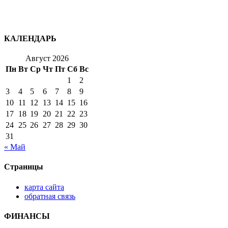
КАЛЕНДАРЬ
Август 2026
Пн
Вт
Ср
Чт
Пт
Сб
Вс
1
2
3
4
5
6
7
8
9
10
11
12
13
14
15
16
17
18
19
20
21
22
23
24
25
26
27
28
29
30
31
« Май
Страницы
карта сайта
обратная связь
ФИНАНСЫ