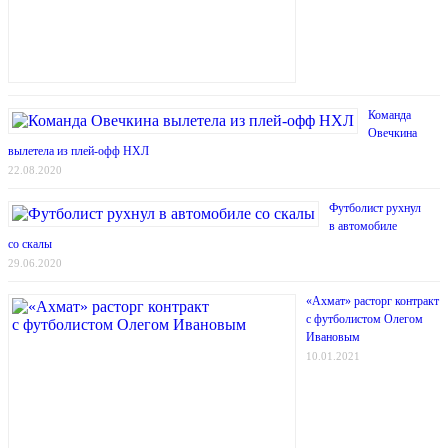
Команда
Овечкина
вылетела из плей-офф НХЛ
22.08.2020
Футболист рухнул
в автомобиле
со скалы
29.06.2020
«Ахмат» расторг контракт
с футболистом Олегом
Ивановым
10.01.2021