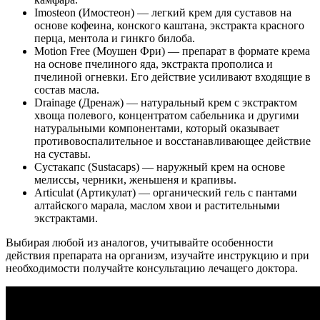
Imosteon (Имостеон) — легкий крем для суставов на
основе кофеина, конского каштана, экстракта красного
перца, ментола и гинкго билоба.
Motion Free (Моушен Фри) — препарат в формате крема
на основе пчелиного яда, экстракта прополиса и
пчелиной огневки. Его действие усиливают входящие в
состав масла.
Drainage (Дренаж) — натуральный крем с экстрактом
хвоща полевого, концентратом сабельника и другими
натуральными компонентами, который оказывает
противовоспалительное и восстанавливающее действие
на суставы.
Сустакапс (Sustacaps) — наружный крем на основе
мелиссы, черники, женьшеня и крапивы.
Articulat (Артикулат) — органический гель с пантами
алтайского марала, маслом хвои и растительными
экстрактами.
Выбирая любой из аналогов, учитывайте особенности
действия препарата на организм, изучайте инструкцию и при
необходимости получайте консультацию лечащего доктора.