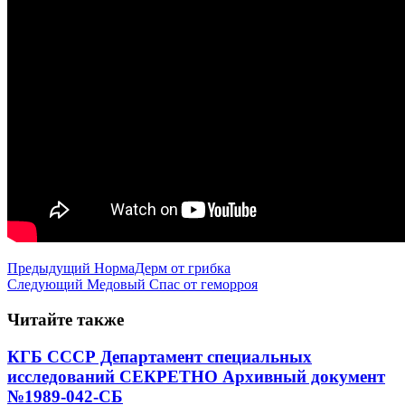
Предыдущий
НормаДерм от грибка
Следующий
Медовый Спас от геморроя
Читайте также
КГБ СССР Департамент специальных
исследований СЕКРЕТНО Архивный документ
№1989-042-СБ