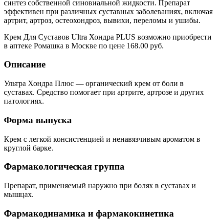
синтез собственной синовиальной жидкости. Препарат
эффективен при различных суставных заболеваниях, включая
артрит, артроз, остеохондроз, вывихи, переломы и ушибы.
Крем Для Суставов Ultra Хондра PLUS возможно приобрести
в аптеке Ромашка в Москве по цене 168.00 руб.
Описание
Ультра Хондра Плюс — органический крем от боли в
суставах. Средство помогает при артрите, артрозе и других
патологиях.
Форма выпуска
Крем с легкой консистенцией и ненавязчивым ароматом в
круглой барке.
Фармакологическая группа
Препарат, применяемый наружно при болях в суставах и
мышцах.
Фармакодинамика и фармакокинетика