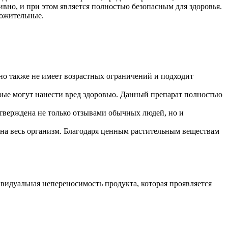
вно, и при этом является полностью безопасным для здоровья.
ложительные.
но также не имеет возрастных ограничений и подходит
орые могут нанести вред здоровью. Данный препарат полностью
тверждена не только отзывами обычных людей, но и
на весь организм. Благодаря ценным растительным веществам
видуальная непереносимость продукта, которая проявляется