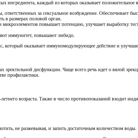
ьных ингредиента, каждый из которых оказывает положительное
ы, ответственных за сексуальное возбуждение. Обеспечивает б
ть в размерах половой орган.
и микроэлементов повышает потенцию, улучшает выработку тест
яют иммунитет, повышают либидо.
кс, который оказывает иммуномодулирующее действие и улучшае
ах эректильной дисфункции. Чаще всего речь идет о вялой эрек
стве профилактики.
етнего возраста. Также в число противопоказаний входит инди
лотить, не разжевывая, и запить достаточным количеством воды.