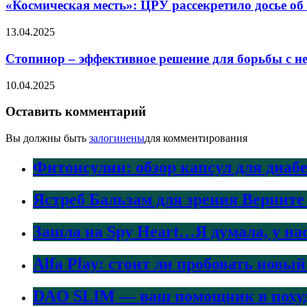
«Космическая месть»: ЦРУ рассекретило досье об
13.04.2025
Стопинор – эффективное решение для борьбы с 
10.04.2025
Оставить комментарий
Вы должны быть
залогинены
для комментирования
Фитонсулин: обзор капсул для диаб
Ястреб Бальзам для зрения Верните
Зашла на Spy Heart…Я думала, у на
Alfa Play: стоит ли пробовать нов
DAO SLIM — ваш помощник в поху