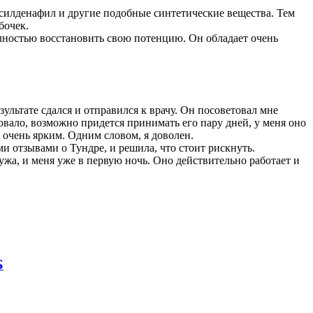
силденафил и другие подобные синтетические вещества. Тем
бочек.
олностью восстановить свою потенцию. Он обладает очень
езультате сдался и отправился к врачу. Он посоветовал мне
овало, возможно придется принимать его пару дней, у меня оно
 очень ярким. Одним словом, я доволен.
ми отзывами о Тундре, и решила, что стоит рискнуть.
мужа, и меня уже в первую ночь. Оно действительно работает и
Б