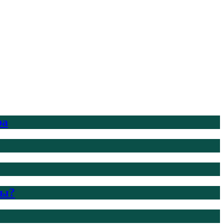
ра
лы?