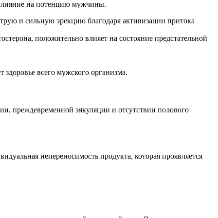
 влияние на потенцию мужчины.
ыструю и сильную эрекцию благодаря активизации притока
остерона, положительно влияет на состояние предстательной
т здоровье всего мужского организма.
ции, преждевременной эякуляции и отсутствии полового
видуальная непереносимость продукта, которая проявляется