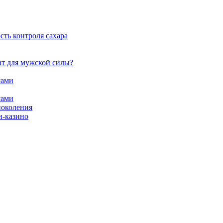
сть контроля сахара
ат для мужской силы?
сами
сами
поколения
н-казино