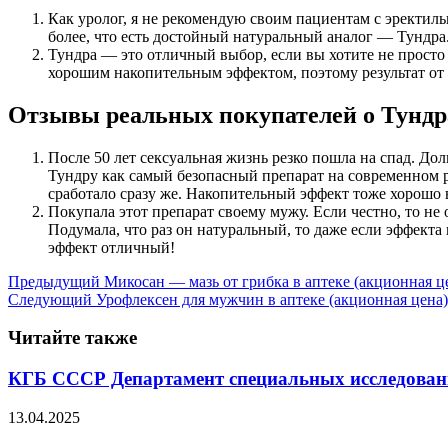
Как уролог, я не рекомендую своим пациентам с эректи
более, что есть достойный натуральный аналог — Тундра.
Тундра — это отличный выбор, если вы хотите не просто
хорошим накопительным эффектом, поэтому результат от
Отзывы реальных покупателей о Тундр
После 50 лет сексуальная жизнь резко пошла на спад. Долг
Тундру как самый безопасный препарат на современном ры
сработало сразу же. Накопительный эффект тоже хорошо в
Покупала этот препарат своему мужу. Если честно, то не 
Подумала, что раз он натуральный, то даже если эффекта 
эффект отличный!
Предыдущий
Микосан — мазь от грибка в аптеке (акционная ц
Следующий
Урофлексен для мужчин в аптеке (акционная цена)
Читайте также
КГБ СССР Департамент специальных исследов
13.04.2025