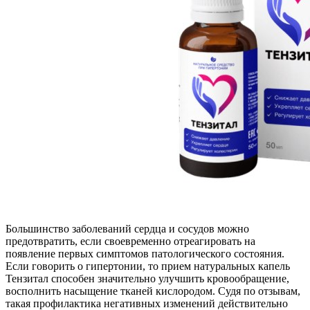
Большинство заболеваний сердца и сосудов можно
предотвратить, если своевременно отреагировать на
появление первых симптомов патологического состояния.
Если говорить о гипертонии, то прием натуральных капель
Тензитал способен значительно улучшить кровообращение,
восполнить насыщение тканей кислородом. Судя по отзывам,
такая профилактика негативных изменений действительно