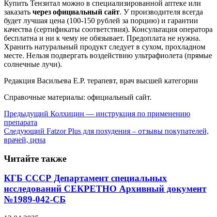
Купить Тензитал можно в специализированной аптеке или
заказать
через официальный сайт
. У производителя всегда
будет лучшая цена (100-150 рублей за порцию) и гарантии
качества (сертификаты соответствия). Консультация оператора
бесплатна и ни к чему не обязывает. Предоплата не нужна.
Хранить натуральный продукт следует в сухом, прохладном
месте. Нельзя подвергать воздействию ультрафиолета (прямые
солнечные лучи).
Редакция Васильева Е.Р. терапевт, врач высшей категории
Справочные материалы: официальный сайт.
Предыдущий
Колхицин — инструкция по применению
препарата
Следующий
Fatzor Plus для похудения – отзывы покупателей,
врачей, цена
Читайте также
КГБ СССР Департамент специальных
исследований СЕКРЕТНО Архивный документ
№1989-042-СБ