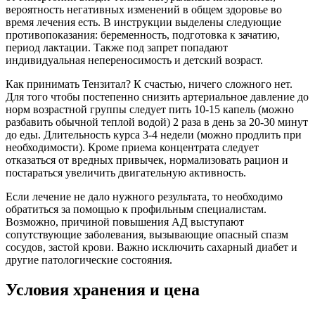
вероятность негативных изменений в общем здоровье во
время лечения есть. В инструкции выделены следующие
противопоказания: беременность, подготовка к зачатию,
период лактации. Также под запрет попадают
индивидуальная непереносимость и детский возраст.
Как принимать Тензитал? К счастью, ничего сложного нет.
Для того чтобы постепенно снизить артериальное давление до
норм возрастной группы следует пить 10-15 капель (можно
разбавить обычной теплой водой) 2 раза в день за 20-30 минут
до еды. Длительность курса 3-4 недели (можно продлить при
необходимости). Кроме приема концентрата следует
отказаться от вредных привычек, нормализовать рацион и
постараться увеличить двигательную активность.
Если лечение не дало нужного результата, то необходимо
обратиться за помощью к профильным специалистам.
Возможно, причиной повышения АД выступают
сопутствующие заболевания, вызывающие опасный спазм
сосудов, застой крови. Важно исключить сахарный диабет и
другие патологические состояния.
Условия хранения и цена