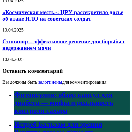
13.04.2025
«Космическая месть»: ЦРУ рассекретило досье
об атаке НЛО на советских солдат
13.04.2025
Стопинор – эффективное решение для борьбы с
недержанием мочи
10.04.2025
Оставить комментарий
Вы должны быть
залогинены
для комментирования
Фитонсулин: обзор капсул для
диабета — мифы и реальность
контроля сахара
Ястреб Бальзам для зрения