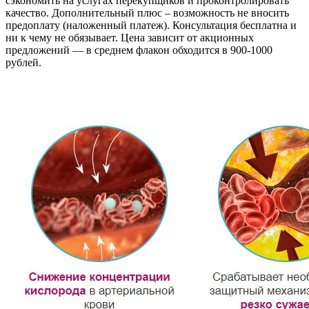
сэкономить на услугах перекупщиков и проконтролировать
качество. Дополнительный плюс – возможность не вносить
предоплату (наложенный платеж). Консультация бесплатна и
ни к чему не обязывает. Цена зависит от акционных
предложений — в среднем флакон обходится в 900-1000
рублей.