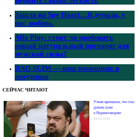
Верните глазам лёгкость
Зашла на Spy Heart…Я думала, у
нас любовь.
Alfa Play: стоит ли пробовать
новый натуральный препарат для
мужской силы?
DAO SLIM — ваш помощник в
похудении
СЕЙЧАС ЧИТАЮТ
Уткин признался, что стал
думать хуже
о Нурмагомедове
04.04.2020