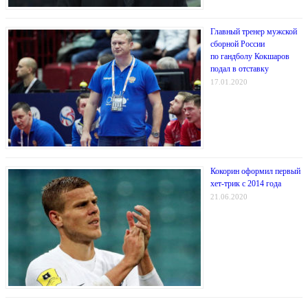
Главный тренер мужской
сборной России
по гандболу Кокшаров
подал в отставку
17.01.2020
Кокорин оформил первый
хет-трик с 2014 года
21.06.2020