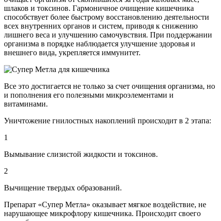
шлаков и токсинов. Гармоничное очищение кишечника
способствует более быстрому восстановлению деятельности
всех внутренних органов и систем, приводя к снижению
лишнего веса и улучшению самочувствия. При поддержании
организма в порядке наблюдается улучшение здоровья и
внешнего вида, укрепляется иммунитет.
Все это достигается не только за счет очищения организма, но
и пополнения его полезными микроэлементами и
витаминами.
Уничтожение гнилостных накоплений происходит в 2 этапа:
1
Вымывание слизистой жидкости и токсинов.
2
Вычищение твердых образований.
Препарат «Супер Метла» оказывает мягкое воздействие, не
нарушающее микрофлору кишечника. Происходит своего