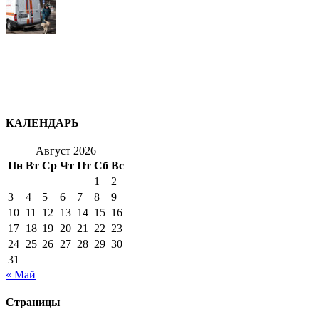
КАЛЕНДАРЬ
Август 2026
Пн
Вт
Ср
Чт
Пт
Сб
Вс
1
2
3
4
5
6
7
8
9
10
11
12
13
14
15
16
17
18
19
20
21
22
23
24
25
26
27
28
29
30
31
« Май
Страницы