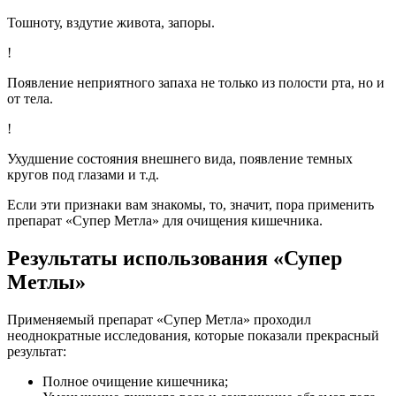
Тошноту, вздутие живота, запоры.
!
Появление неприятного запаха не только из полости рта, но и
от тела.
!
Ухудшение состояния внешнего вида, появление темных
кругов под глазами и т.д.
Если эти признаки вам знакомы, то, значит, пора применить
препарат «Супер Метла» для очищения кишечника.
Результаты использования «Супер
Метлы»
Применяемый препарат «Супер Метла» проходил
неоднократные исследования, которые показали прекрасный
результат:
Полное очищение кишечника;