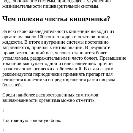
рода обновление системы, приводящее к улучшению
жизнедеятельности пищеварительной системы.
Чем полезна чистка кишечника?
За всю свою жизнедеятельность кишечник выводит из
организма около 100 тонн отходов и остатков пищи,
жидкости. В итоге внутренние системы постепенно
загрязняются, приводя к интоксикации. В результате
проявляется лишний вес, человек становится более
утомляемым, раздражительным и часто болеет. Превышение
токсинов выступает одной из наиглавнейших причин
развития онкологических заболеваний. В связи с этим
рекомендуется периодически применять препарат для
очищения кишечника и предотвращения развития ряда
болезней.
Среди наиболее распространенных симптомов
зашлакованности организма можно отметить:
!
Постоянную головную боль.
!