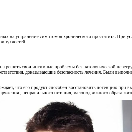
нных на устранение симптомов хронического простатита. При у
припухлостей.
а решить свои интимные проблемы без патологической перегру
 соответствия, доказывающие безопасность лечения. Были выполн
ерждает, что его продукт способен восстановить потенцию при 
апряжения , неправильного питания, малоподвижного образа жи