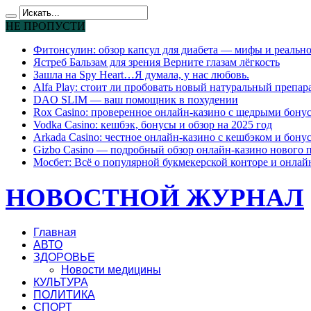
НЕ ПРОПУСТИ
Фитонсулин: обзор капсул для диабета — мифы и реально
Ястреб Бальзам для зрения Верните глазам лёгкость
Зашла на Spy Heart…Я думала, у нас любовь.
Alfa Play: стоит ли пробовать новый натуральный препар
DAO SLIM — ваш помощник в похудении
Rox Casino: проверенное онлайн-казино с щедрыми бону
Vodka Casino: кешбэк, бонусы и обзор на 2025 год
Arkada Casino: честное онлайн-казино с кешбэком и бону
Gizbo Casino — подробный обзор онлайн-казино нового 
Мосбет: Всё о популярной букмекерской конторе и онлай
НОВОСТНОЙ ЖУРНАЛ
Главная
АВТО
ЗДОРОВЬЕ
Новости медицины
КУЛЬТУРА
ПОЛИТИКА
СПОРТ