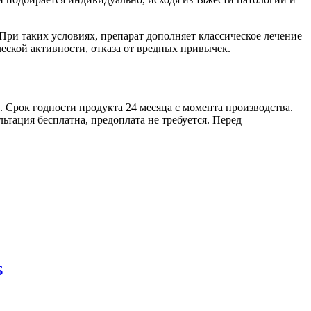
ри таких условиях, препарат дополняет классическое лечение
еской активности, отказа от вредных привычек.
 Срок годности продукта 24 месяца с момента производства.
тация бесплатна, предоплата не требуется. Перед
Б