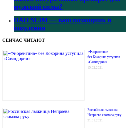
мужской силы?
DAO SLIM — ваш помощник в
похудении
СЕЙЧАС ЧИТАЮТ
«Фиорентина»
без Кокорина уступила
«Сампдории»
15.02.2021
Российская лыжница
Непряева сломала руку
31.01.2021