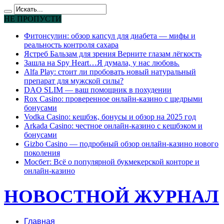
НЕ ПРОПУСТИ
Фитонсулин: обзор капсул для диабета — мифы и
реальность контроля сахара
Ястреб Бальзам для зрения Верните глазам лёгкость
Зашла на Spy Heart…Я думала, у нас любовь.
Alfa Play: стоит ли пробовать новый натуральный
препарат для мужской силы?
DAO SLIM — ваш помощник в похудении
Rox Casino: проверенное онлайн-казино с щедрыми
бонусами
Vodka Casino: кешбэк, бонусы и обзор на 2025 год
Arkada Casino: честное онлайн-казино с кешбэком и
бонусами
Gizbo Casino — подробный обзор онлайн-казино нового
поколения
Мосбет: Всё о популярной букмекерской конторе и
онлайн-казино
НОВОСТНОЙ ЖУРНАЛ
Главная