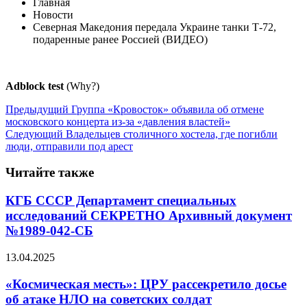
Главная
Новости
Северная Македония передала Украине танки Т-72,
подаренные ранее Россией (ВИДЕО)
Adblock test
(Why?)
Предыдущий
Группа «Кровосток» объявила об отмене
московского концерта из-за «давления властей»
Следующий
Владельцев столичного хостела, где погибли
люди, отправили под арест
Читайте также
КГБ СССР Департамент специальных
исследований СЕКРЕТНО Архивный документ
№1989-042-СБ
13.04.2025
«Космическая месть»: ЦРУ рассекретило досье
об атаке НЛО на советских солдат