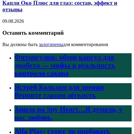
Капли Око Плюс для глаз: состав, эффект и
отзывы
09.08.2026
Оставить комментарий
Вы должны быть
залогинены
для комментирования
Фитонсулин: обзор капсул для
диабета — мифы и реальность
контроля сахара
Ястреб Бальзам для зрения
Верните глазам лёгкость
Зашла на Spy Heart…Я думала, у
нас любовь.
Alfa Play: стоит ли пробовать