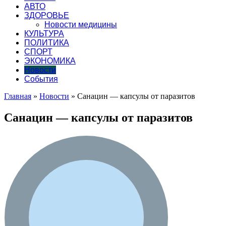
АВТО
ЗДОРОВЬЕ
Новости медицины
КУЛЬТУРА
ПОЛИТИКА
СПОРТ
ЭКОНОМИКА
Новости
События
Главная
»
Новости
»
Санацин — капсулы от паразитов
Санацин — капсулы от паразитов