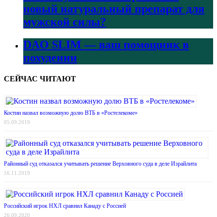
новый натуральный препарат для
мужской силы?
DAO SLIM — ваш помощник в
похудении
СЕЙЧАС ЧИТАЮТ
Костин назвал возможную долю ВТБ в «Ростелекоме»
05.09.2019
Районный суд отказался учитывать решение Верховного суда в деле Израйлита
16.11.2019
Российский игрок НХЛ сравнил Канаду с Россией
26.09.2020