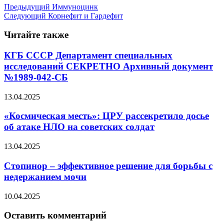
Предыдущий
Иммуноцинк
Следующий
Корнефит и Гардефит
Читайте также
КГБ СССР Департамент специальных
исследований СЕКРЕТНО Архивный документ
№1989-042-СБ
13.04.2025
«Космическая месть»: ЦРУ рассекретило досье
об атаке НЛО на советских солдат
13.04.2025
Стопинор – эффективное решение для борьбы с
недержанием мочи
10.04.2025
Оставить комментарий