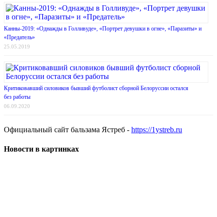
Канны-2019: «Однажды в Голливуде», «Портрет девушки в огне», «Паразиты» и
«Предатель»
25.05.2019
Критиковавший силовиков бывший футболист сборной Белоруссии остался
без работы
06.09.2020
Официальный сайт бальзама Ястреб -
https://1ystreb.ru
Новости в картинках