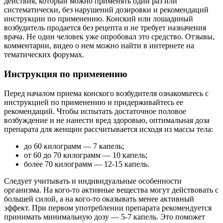
действия, который можно применять один раз или
систематически, без нарушений дозировки и рекомендаций
инструкции по применению. Конский или лошадиный
возбудитель продается без рецепта и не требует назначения
врача. Не один человек уже опробовал это средство. Отзывы,
комментарии, видео о нем можно найти в интернете на
тематических форумах.
Инструкция по применению
Перед началом приема конского возбудителя ознакомьтесь с
инструкцией по применению и придерживайтесь ее
рекомендаций. Чтобы испытать достаточное половое
возбуждение и не нанести вред здоровью, оптимальная доза
препарата для женщин рассчитывается исходя из массы тела:
до 60 килограмм — 7 капель;
от 60 до 70 килограмм — 10 капель;
более 70 килограмм — 12-15 капель.
Следует учитывать и индивидуальные особенности
организма. На кого-то активные вещества могут действовать с
большей силой, а на кого-то оказывать менее активный
эффект. При первом употреблении препарата рекомендуется
принимать минимальную дозу — 5-7 капель. Это поможет