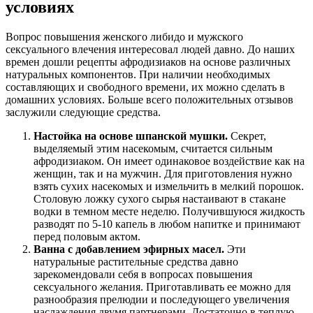
условиях
Вопрос повышения женского либидо и мужского
сексуального влечения интересовал людей давно. До наших
времен дошли рецепты афродизиаков на основе различных
натуральных компонентов. При наличии необходимых
составляющих и свободного времени, их можно сделать в
домашних условиях. Больше всего положительных отзывов
заслужили следующие средства.
Настойка на основе шпанской мушки.
Секрет,
выделяемый этим насекомым, считается сильным
афродизиаком. Он имеет одинаковое воздействие как на
женщин, так и на мужчин. Для приготовления нужно
взять сухих насекомых и измельчить в мелкий порошок.
Столовую ложку сухого сырья настаивают в стакане
водки в темном месте неделю. Получившуюся жидкость
разводят по 5-10 капель в любом напитке и принимают
перед половым актом.
Ванна с добавлением эфирных масел.
Эти
натуральные растительные средства давно
зарекомендовали себя в вопросах повышения
сексуального желания. Приготавливать ее можно для
разнообразия прелюдии и последующего увеличения
наслаждения двумя партнерами. Достаточно в теплую