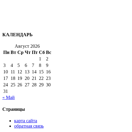
КАЛЕНДАРЬ
Август 2026
Пн
Вт
Ср
Чт
Пт
Сб
Вс
1
2
3
4
5
6
7
8
9
10
11
12
13
14
15
16
17
18
19
20
21
22
23
24
25
26
27
28
29
30
31
« Май
Страницы
карта сайта
обратная связь