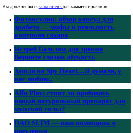
Вы должны быть
залогинены
для комментирования
Фитонсулин: обзор капсул для
диабета — мифы и реальность
контроля сахара
Ястреб Бальзам для зрения
Верните глазам лёгкость
Зашла на Spy Heart…Я думала, у
нас любовь.
Alfa Play: стоит ли пробовать
новый натуральный препарат для
мужской силы?
DAO SLIM — ваш помощник в
похудении