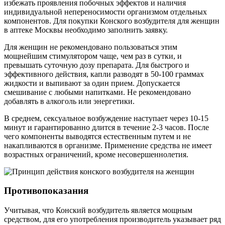
избежать проявления побочных эффектов и наличия
индивидуальной непереносимости организмом отдельных
компонентов. Для покупки Конского возбудителя для женщин
в аптеке Москвы необходимо заполнить заявку.
Для женщин не рекомендовано пользоваться этим
мощнейшим стимулятором чаще, чем раз в сутки, и
превышать суточную дозу препарата. Для быстрого и
эффективного действия, капли разводят в 50-100 граммах
жидкости и выпивают за один прием. Допускается
смешивание с любыми напитками. Не рекомендовано
добавлять в алкоголь или энергетики.
В среднем, сексуальное возбуждение наступает через 10-15
минут и гарантированно длится в течение 2-3 часов. После
чего компоненты выводятся естественным путем и не
накапливаются в организме. Применение средства не имеет
возрастных ограничений, кроме несовершеннолетия.
Противопоказания
Учитывая, что Конский возбудитель является мощным
средством, для его употребления производитель указывает ряд