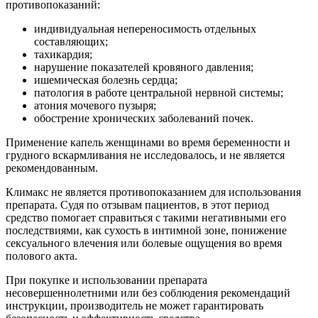
противопоказаний:
индивидуальная непереносимость отдельных
составляющих;
тахикардия;
нарушение показателей кровяного давления;
ишемическая болезнь сердца;
патология в работе центральной нервной системы;
атония мочевого пузыря;
обострение хронических заболеваний почек.
Применение капель женщинами во время беременности и
грудного вскармливания не исследовалось, и не является
рекомендованным.
Климакс не является противопоказанием для использования
препарата. Судя по отзывам пациентов, в этот период
средство помогает справиться с такими негативными его
последствиями, как сухость в интимной зоне, понижение
сексуального влечения или болевые ощущения во время
полового акта.
При покупке и использовании препарата
несовершеннолетними или без соблюдения рекомендаций
инструкции, производитель не может гарантировать