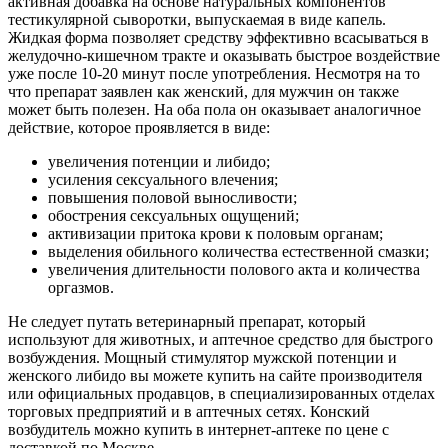
активная добавка на основе натуральных компонентов
тестикулярной сыворотки, выпускаемая в виде капель.
Жидкая форма позволяет средству эффективно всасываться в
желудочно-кишечном тракте и оказывать быстрое воздействие
уже после 10-20 минут после употребления. Несмотря на то
что препарат заявлен как женский, для мужчин он также
может быть полезен. На оба пола он оказывает аналогичное
действие, которое проявляется в виде:
увеличения потенции и либидо;
усиления сексуального влечения;
повышения половой выносливости;
обострения сексуальных ощущений;
активизации притока крови к половым органам;
выделения обильного количества естественной смазки;
увеличения длительности полового акта и количества
оргазмов.
Не следует путать ветеринарный препарат, который
используют для животных, и аптечное средство для быстрого
возбуждения. Мощный стимулятор мужской потенции и
женского либидо вы можете купить на сайте производителя
или официальных продавцов, в специализированных отделах
торговых предприятий и в аптечных сетях. Конский
возбудитель можно купить в интернет-аптеке по цене с
доставкой по Москве.