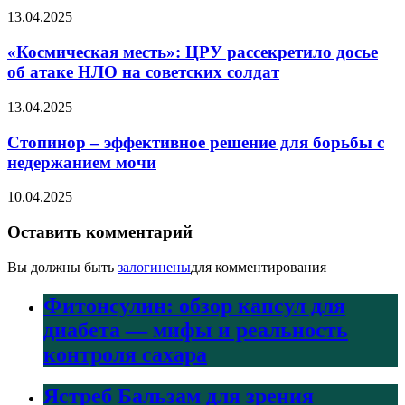
13.04.2025
«Космическая месть»: ЦРУ рассекретило досье
об атаке НЛО на советских солдат
13.04.2025
Стопинор – эффективное решение для борьбы с
недержанием мочи
10.04.2025
Оставить комментарий
Вы должны быть
залогинены
для комментирования
Фитонсулин: обзор капсул для
диабета — мифы и реальность
контроля сахара
Ястреб Бальзам для зрения