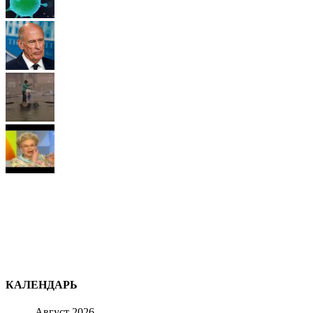
КАЛЕНДАРЬ
Август 2026