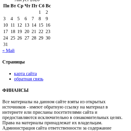
Пн
Вт
Ср
Чт
Пт
Сб
Вс
1
2
3
4
5
6
7
8
9
10
11
12
13
14
15
16
17
18
19
20
21
22
23
24
25
26
27
28
29
30
31
« Май
Страницы
карта сайта
обратная связь
ФИНАНСЫ
Все материалы на данном сайте взяты из открытых
источников - имеют обратную ссылку на материал в
интернете или присланы посетителями сайта и
предоставляются исключительно в ознакомительных целях.
Права на материалы принадлежат их владельцам.
Администрация сайта ответственности за содержание