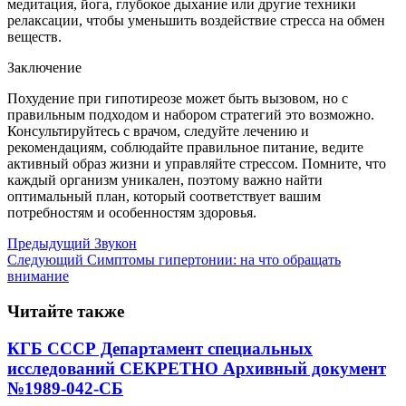
медитация, йога, глубокое дыхание или другие техники
релаксации, чтобы уменьшить воздействие стресса на обмен
веществ.
Заключение
Похудение при гипотиреозе может быть вызовом, но с
правильным подходом и набором стратегий это возможно.
Консультируйтесь с врачом, следуйте лечению и
рекомендациям, соблюдайте правильное питание, ведите
активный образ жизни и управляйте стрессом. Помните, что
каждый организм уникален, поэтому важно найти
оптимальный план, который соответствует вашим
потребностям и особенностям здоровья.
Предыдущий
Звукон
Следующий
Симптомы гипертонии: на что обращать
внимание
Читайте также
КГБ СССР Департамент специальных
исследований СЕКРЕТНО Архивный документ
№1989-042-СБ