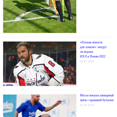
«Плохая новость
для хоккея»: поедут
ли игроки
НХЛ в Пекин-2022
02.07.2020
​Месси показал шикарный
трюк с крышкой бутылки
02.10.2019