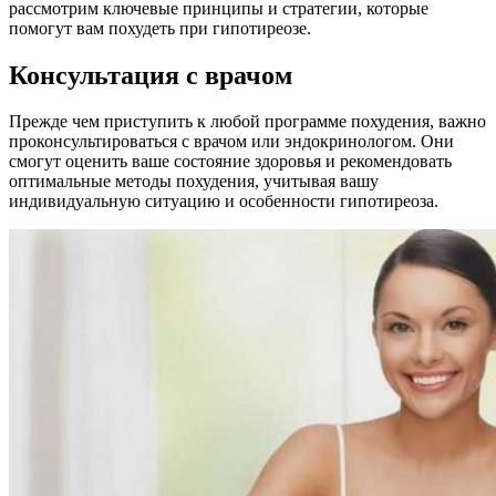
рассмотрим ключевые принципы и стратегии, которые
помогут вам похудеть при гипотиреозе.
Консультация с врачом
Прежде чем приступить к любой программе похудения, важно
проконсультироваться с врачом или эндокринологом. Они
смогут оценить ваше состояние здоровья и рекомендовать
оптимальные методы похудения, учитывая вашу
индивидуальную ситуацию и особенности гипотиреоза.