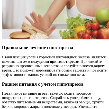
Правильное лечение гипотиреоза
Стабилизация уровня гормонов щитовидной железы является
важным шагом в
похудении при гипотиреозе
. Принимайте
регулярно прописанные лекарства и следуйте рекомендациям
врача. Это поможет нормализовать обмен веществ и повысить
эффективность ваших усилий по снижению веса.
Рацион питания с учетом гипотиреоза
Правильное питание играет важную роль в процессе
похудения при гипотиреозе. Старайтесь употреблять пищу,
богатую питательными веществами, включая овощи, фрукты,
белки, здоровые жиры и полезные углеводы. Уменьшите