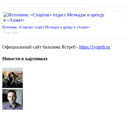
Источник: «Спартак» отдаст Мелкадзе в аренду в «Ахмат»
12.08.2020
Официальный сайт бальзама Ястреб -
https://1ystreb.ru
Новости в картинках