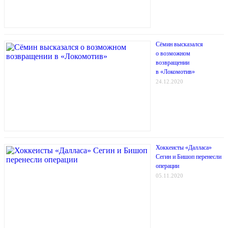
Сёмин высказался
о возможном
возвращении
в «Локомотив»
24.12.2020
Хоккеисты «Далласа»
Сегин и Бишоп перенесли
операции
05.11.2020