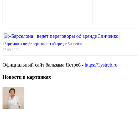
«Барселона» ведёт переговоры об аренде Зинченко
27.09.2020
Официальный сайт бальзама Ястреб -
https://1ystreb.ru
Новости в картинках