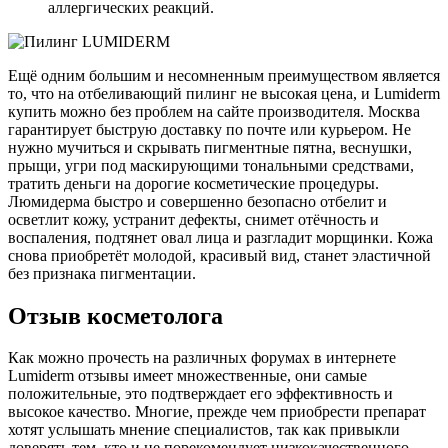
аллергических реакций.
Ещё одним большим и несомненным преимуществом является
то, что на отбеливающий пилинг не высокая цена, и Lumiderm
купить можно без проблем на сайте производителя. Москва
гарантирует быструю доставку по почте или курьером. Не
нужно мучиться и скрывать пигментные пятна, веснушки,
прыщи, угри под маскирующими тональными средствами,
тратить деньги на дорогие косметические процедуры.
Люмидерма быстро и совершенно безопасно отбелит и
осветлит кожу, устранит дефекты, снимет отёчность и
воспаления, подтянет овал лица и разгладит морщинки. Кожа
снова приобретёт молодой, красивый вид, станет эластичной
без признака пигментации.
Отзыв косметолога
Как можно прочесть на различных форумах в интернете
Lumiderm отзывы имеет множественные, они самые
положительные, это подтверждает его эффективность и
высокое качество. Многие, прежде чем приобрести препарат
хотят услышать мнение специалистов, так как привыкли
доверять тем, кто и не порекомендует низкокачественного