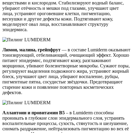
веществами и кислородом. Стабилизируют водный баланс,
убирают отёчность и мешки под глазами, улучшают цвет
лица, устраняют ороговевшие клетки, пигментацию,
веснушки и другие дефекты кожи. Подтягивают кожу,
моделируют овал лица, восстанавливают структуру
эпидермиса.
Лимон, малина, грейпфрут
— в составе Lumiderm оказывают
тонизирующий, отбеливающий, очищающий эффект. Хорошо
питают эпидермис, подтягивают кожу, разглаживают
морщинки, убивают болезнетворные микробы. Сужают поры,
регулируют выделения подкожного жира, устраняют жирный
блеск, улучшают цвет лица, убирают воспаление, рубцы,
пигментные пятна, сосудистые звёздочки. Предотвращают
старение кожи и появление повторных косметических
дефектов.
Аллантоин и провитамин В5
– в Lumiderm способны
проникать в глубокие слои эпидермального слоя, устранять
воспалительные процессы, сухость, стянутость и шелушение,
снимать раздражение, нейтрализовать пигментацию во вех её