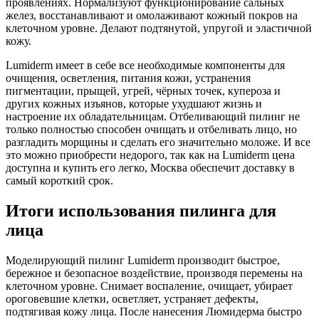
проявлениях. Нормализуют функционирование сальных
желез, восстанавливают и омолаживают кожный покров на
клеточном уровне. Делают подтянутой, упругой и эластичной
кожу.
Lumiderm имеет в себе все необходимые компоненты для
очищения, осветления, питания кожи, устранения
пигментации, прыщей, угрей, чёрных точек, купероза и
других кожных изъянов, которые ухудшают жизнь и
настроение их обладательницам. Отбеливающий пилинг не
только полностью способен очищать и отбеливать лицо, но
разгладить морщины и сделать его значительно моложе. И все
это можно приобрести недорого, так как на Lumiderm цена
доступна и купить его легко, Москва обеспечит доставку в
самый короткий срок.
Итоги использования пилинга для
лица
Моделирующий пилинг Lumiderm производит быстрое,
бережное и безопасное воздействие, производя перемены на
клеточном уровне. Снимает воспаление, очищает, убирает
ороговевшие клетки, осветляет, устраняет дефекты,
подтягивая кожу лица. После нанесения Люмидерма быстро