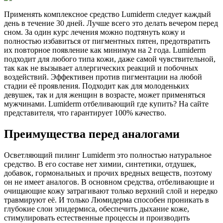
Применять комплексное средство Lumiderm следует каждый
день в течение 30 дней. Лучше всего это делать вечером перед
сном. За один курс лечения можно подтянуть кожу и
полностью избавиться от пигментных пятен, предотвратить
их повторное появление как минимум на 2 года. Lumiderm
подходит для любого типа кожи, даже самой чувствительной,
так как не вызывает аллергических реакций и побочных
воздействий. Эффективен против пигментации на любой
стадии её проявления. Подходит как для молоденьких
девушек, так и для женщин в возрасте, может применяться
мужчинами. Lumiderm отбеливающий где купить? На сайте
представителя, что гарантирует 100% качество.
Преимущества перед аналогами
Осветляющий пилинг Lumiderm это полностью натуральное
средство. В его составе нет химии, синтетики, отдушек,
добавок, гормональных и прочих вредных веществ, поэтому
он не имеет аналогов. В основном средства, отбеливающие и
очищающие кожу затрагивают только верхний слой и нередко
травмируют её. И только Люмидерма способен проникать в
глубокие слои эпидермиса, обеспечить дыхание коже,
стимулировать естественные процессы и производить