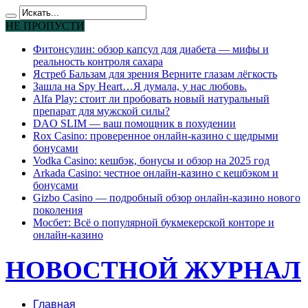
НЕ ПРОПУСТИ
Фитонсулин: обзор капсул для диабета — мифы и
реальность контроля сахара
Ястреб Бальзам для зрения Верните глазам лёгкость
Зашла на Spy Heart…Я думала, у нас любовь.
Alfa Play: стоит ли пробовать новый натуральный
препарат для мужской силы?
DAO SLIM — ваш помощник в похудении
Rox Casino: проверенное онлайн-казино с щедрыми
бонусами
Vodka Casino: кешбэк, бонусы и обзор на 2025 год
Arkada Casino: честное онлайн-казино с кешбэком и
бонусами
Gizbo Casino — подробный обзор онлайн-казино нового
поколения
Мосбет: Всё о популярной букмекерской конторе и
онлайн-казино
НОВОСТНОЙ ЖУРНАЛ
Главная