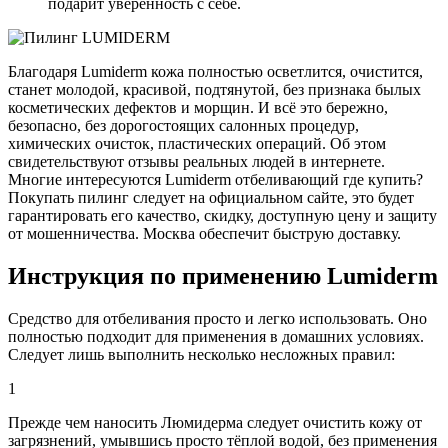
подарит уверенность с себе.
Благодаря Lumiderm кожа полностью осветлится, очистится,
станет молодой, красивой, подтянутой, без признака былых
косметических дефектов и морщин. И всё это бережно,
безопасно, без дорогостоящих салонных процедур,
химических очисток, пластических операций. Об этом
свидетельствуют отзывы реальных людей в интернете.
Многие интересуются Lumiderm отбеливающий где купить?
Покупать пилинг следует на официальном сайте, это будет
гарантировать его качество, скидку, доступную цену и защиту
от мошенничества. Москва обеспечит быструю доставку.
Инструкция по применению Lumiderm
Средство для отбеливания просто и легко использовать. Оно
полностью подходит для применения в домашних условиях.
Следует лишь выполнить несколько несложных правил:
1
Прежде чем наносить Люмидерма следует очистить кожу от
загрязнений, умывшись просто тёплой водой, без применения