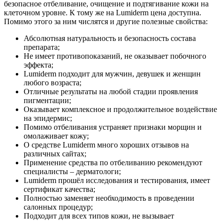
безопасное отбеливание, очищение и подтягивание кожи на
клеточном уровне. К тому же на Lumiderm цена доступна.
Помимо этого за ним числятся и другие полезные свойства:
Абсолютная натуральность и безопасность состава
препарата;
Не имеет противопоказаний, не оказывает побочного
эффекта;
Lumiderm подходит для мужчин, девушек и женщин
любого возраста;
Отличные результаты на любой стадии проявления
пигментации;
Оказывает комплексное и продолжительное воздействие
на эпидермис;
Помимо отбеливания устраняет признаки морщин и
омолаживает кожу;
О средстве Lumiderm много хороших отзывов на
различных сайтах;
Применение средства по отбеливанию рекомендуют
специалисты – дерматологи;
Lumiderm прошёл исследования и тестирования, имеет
сертификат качества;
Полностью заменяет необходимость в проведении
салонных процедур;
Подходит для всех типов кожи, не вызывает