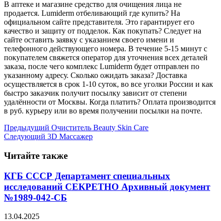
В аптеке и магазине средство для очищения лица не
продается. Lumiderm отбеливающий где купить? На
официальном сайте представителя. Это гарантирует его
качество и защиту от подделок. Как покупать? Следует на
сайте оставить заявку с указанием своего имени и
телефонного действующего номера. В течение 5-15 минут с
покупателем свяжется оператор для уточнения всех деталей
заказа, после чего комплекс Lumiderm будет отправлен по
указанному адресу. Сколько ожидать заказа? Доставка
осуществляется в срок 1-10 суток, во все уголки России и как
быстро заказчик получит посылку зависит от степени
удалённости от Москвы. Когда платить? Оплата производится
в руб. курьеру или во время получении посылки на почте.
Предыдущий
Очиститель Beauty Skin Care
Следующий
3D Массажер
Читайте также
КГБ СССР Департамент специальных
исследований СЕКРЕТНО Архивный документ
№1989-042-СБ
13.04.2025