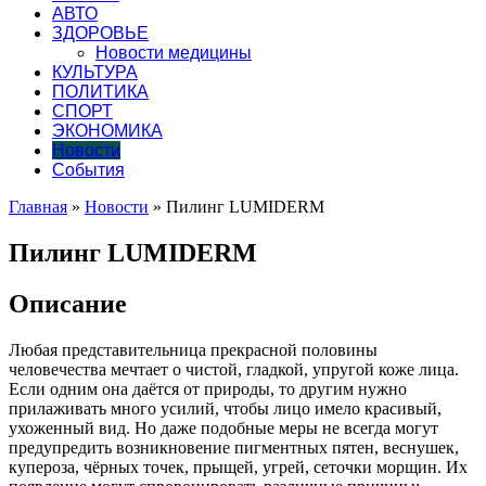
АВТО
ЗДОРОВЬЕ
Новости медицины
КУЛЬТУРА
ПОЛИТИКА
СПОРТ
ЭКОНОМИКА
Новости
События
Главная
»
Новости
»
Пилинг LUMIDERM
Пилинг LUMIDERM
Описание
Любая представительница прекрасной половины
человечества мечтает о чистой, гладкой, упругой коже лица.
Если одним она даётся от природы, то другим нужно
прилаживать много усилий, чтобы лицо имело красивый,
ухоженный вид. Но даже подобные меры не всегда могут
предупредить возникновение пигментных пятен, веснушек,
купероза, чёрных точек, прыщей, угрей, сеточки морщин. Их