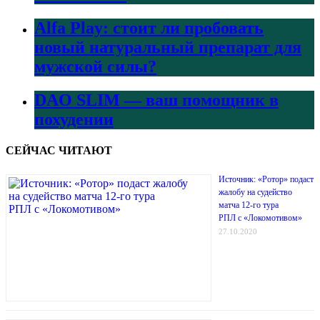
Alfa Play: стоит ли пробовать
новый натуральный препарат для
мужской силы?
DAO SLIM — ваш помощник в
похудении
СЕЙЧАС ЧИТАЮТ
Источник: «Ротор» подаст
жалобу на судейство
матча 12-го тура
РПЛ с «Локомотивом»
27.10.2020