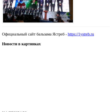
Официальный сайт бальзама Ястреб -
https://1ystreb.ru
Новости в картинках