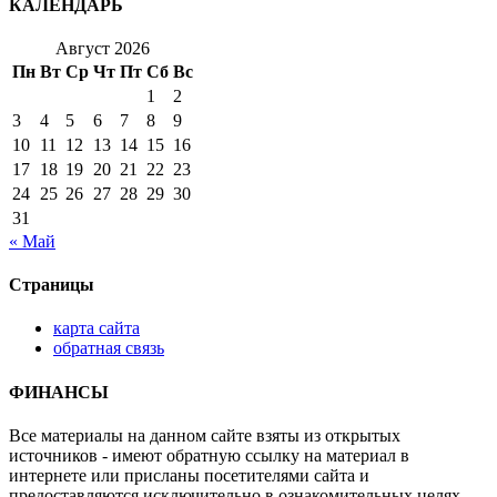
КАЛЕНДАРЬ
Август 2026
Пн
Вт
Ср
Чт
Пт
Сб
Вс
1
2
3
4
5
6
7
8
9
10
11
12
13
14
15
16
17
18
19
20
21
22
23
24
25
26
27
28
29
30
31
« Май
Страницы
карта сайта
обратная связь
ФИНАНСЫ
Все материалы на данном сайте взяты из открытых
источников - имеют обратную ссылку на материал в
интернете или присланы посетителями сайта и
предоставляются исключительно в ознакомительных целях.